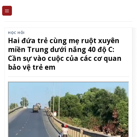
Skip
to
content
HỌC HỎI
Hai đứa trẻ cùng mẹ ruột xuyên
miền Trung dưới nắng 40 độ C:
Cần sự vào cuộc của các cơ quan
bảo vệ trẻ em