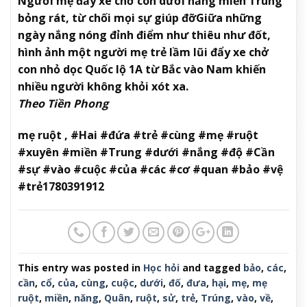
Người mẹ đẩy xe chở con dưới nắng miền Trung
bỏng rát, từ chối mọi sự giúp đỡ
Giữa những
ngày nắng nóng đỉnh điểm như thiêu như đốt,
hình ảnh một người mẹ trẻ lầm lũi đẩy xe chở
con nhỏ dọc Quốc lộ 1A từ Bắc vào Nam khiến
nhiều người không khỏi xót xa.
Theo Tiền Phong
mẹ ruột , #Hai #đứa #trẻ #cùng #mẹ #ruột
#xuyên #miền #Trung #dưới #nắng #độ #Cần
#sự #vào #cuộc #của #các #cơ #quan #bảo #vệ
#trẻ1780391912
This entry was posted in
Học hỏi
and tagged
bảo
,
các
,
cần
,
cổ
,
của
,
cùng
,
cuộc
,
dưới
,
đố
,
đưa
,
hại
,
mẹ
,
mẹ
ruột
,
miền
,
năng
,
Quân
,
ruột
,
sử
,
trẻ
,
Trúng
,
vào
,
về
,