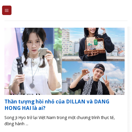
Skip
to
content
Thần tượng hồi nhỏ của DILLAN và DANG
HONG HAI là ai?
Song Ji Hyo trở lại Việt Nam trong một chương trình thực tế,
đồng hành ...