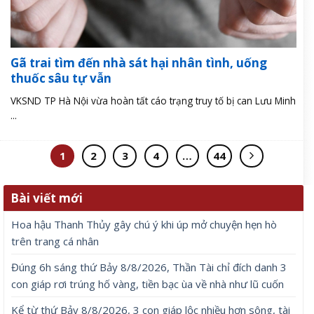
Gã trai tìm đến nhà sát hại nhân tình, uống
thuốc sâu tự vẫn
VKSND TP Hà Nội vừa hoàn tất cáo trạng truy tố bị can Lưu Minh
...
1
2
3
4
…
44
Bài viết mới
Hoa hậu Thanh Thủy gây chú ý khi úp mở chuyện hẹn hò
trên trang cá nhân
Đúng 6h sáng thứ Bảy 8/8/2026, Thần Tài chỉ đích danh 3
con giáp rơi trúng hố vàng, tiền bạc ùa về nhà như lũ cuốn
Kể từ thứ Bảy 8/8/2026, 3 con giáp lộc nhiều hơn sông, tài