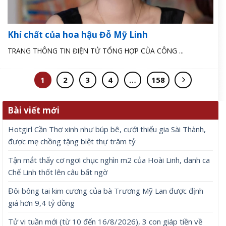
Khí chất của hoa hậu Đỗ Mỹ Linh
TRANG THÔNG TIN ĐIỆN TỬ TỔNG HỢP CỦA CÔNG ...
1
2
3
4
…
158
Bài viết mới
Hotgirl Cần Thơ xinh như búp bê, cưới thiếu gia Sài Thành,
được mẹ chồng tặng biệt thự trăm tỷ
Tận mắt thấy cơ ngơi chục nghìn m2 của Hoài Linh, danh ca
Chế Linh thốt lên câu bất ngờ
Đôi bông tai kim cương của bà Trương Mỹ Lan được định
giá hơn 9,4 tỷ đồng
Tử vi tuần mới (từ 10 đến 16/8/2026), 3 con giáp tiền về