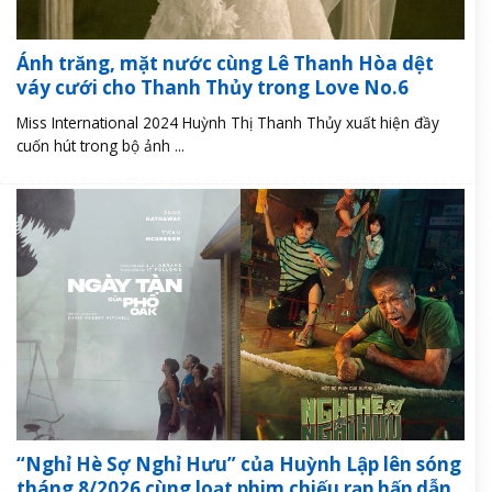
Ánh trăng, mặt nước cùng Lê Thanh Hòa dệt
váy cưới cho Thanh Thủy trong Love No.6
Miss International 2024 Huỳnh Thị Thanh Thủy xuất hiện đầy
cuốn hút trong bộ ảnh ...
“Nghỉ Hè Sợ Nghỉ Hưu” của Huỳnh Lập lên sóng
tháng 8/2026 cùng loạt phim chiếu rạp hấp dẫn