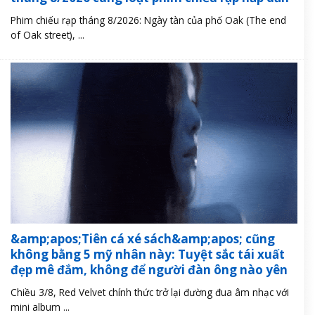
Phim chiếu rạp tháng 8/2026: Ngày tàn của phố Oak (The end
of Oak street), ...
&amp;apos;Tiên cá xé sách&amp;apos; cũng
không bằng 5 mỹ nhân này: Tuyệt sắc tái xuất
đẹp mê đắm, không để người đàn ông nào yên
Chiều 3/8, Red Velvet chính thức trở lại đường đua âm nhạc với
mini album ...