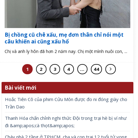
Bị chồng cũ chê xấu, mẹ đơn thân chỉ nói một
câu khiến ai cũng xấu hổ
Chị và anh ly hôn đã hơn 2 năm nay. Chị một mình nuôi con, ...
1
2
3
4
…
44
Bài viết mới
Hoắc Tiên Cô của phim Cửu Môn được đo ni đóng giày cho
Trần Dao
Thanh Hóa chấn chỉnh nghi thức Đội trong trại hè bị ví như
đi &amp;apos;cà thọt&amp;apos;
Cháy nhà 2 tầng ở TPHCM, cha và con trai 12 tuổi tử vong