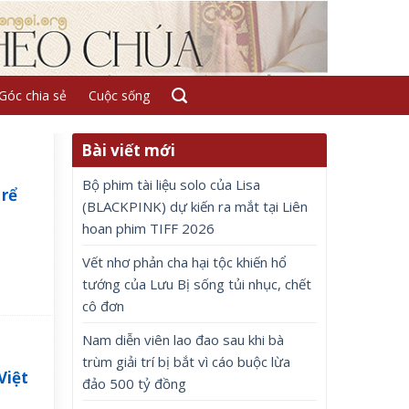
Góc chia sẻ
Cuộc sống
Bài viết mới
Bộ phim tài liệu solo của Lisa
 rể
(BLACKPINK) dự kiến ra mắt tại Liên
hoan phim TIFF 2026
Vết nhơ phản cha hại tộc khiến hổ
tướng của Lưu Bị sống tủi nhục, chết
cô đơn
Nam diễn viên lao đao sau khi bà
trùm giải trí bị bắt vì cáo buộc lừa
Việt
đảo 500 tỷ đồng