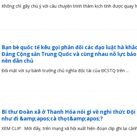
Không chỉ gây chú ý với câu chuyện trinh thám kịch tính được quay ho
Bạn bè quốc tế kêu gọi phản đối các đạo luật hà khắ
Đảng Cộng sản Trung Quốc và cùng nhau nỗ lực bảo
nền dân chủ
Đối mặt với sự bành trướng chủ nghĩa độc tài của ĐCSTQ trên ...
Bí thư Đoàn xã ở Thanh Hóa nói gì về nghi thức Đội b
như đi &amp;apos;cà thọt&amp;apos;?
XEM CLIP: Mới đây, trên mạng xã hội xuất hiện đoạn clip ghi lại cảnh 