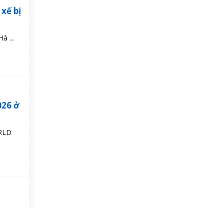
 xế bị
à ...
026 ở
ORLD