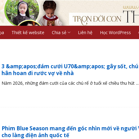
ọa
Thiết kế website
Chia sẻ
Liên hệ
Học WordPress
3 &amp;apos;đám cưới U70&amp;apos; gây sốt, chú
hân hoan đi rước vợ về nhà
Năm 2026, những đám cưới của các chú rể ở tuổi xế chiều thu hút ...
Phim Blue Season mang đến góc nhìn mới về người 
cho làng điện ảnh quốc tế