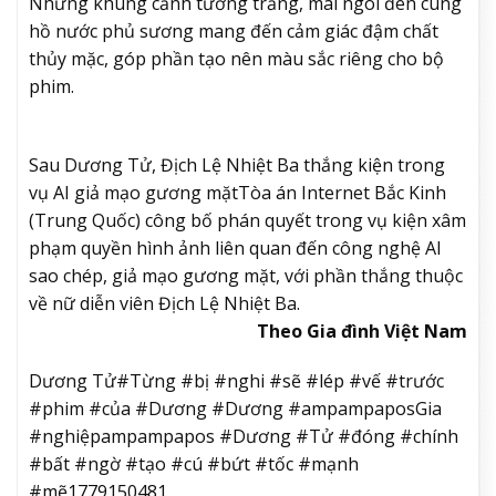
Những khung cảnh tường trắng, mái ngói đen cùng
hồ nước phủ sương mang đến cảm giác đậm chất
thủy mặc, góp phần tạo nên màu sắc riêng cho bộ
phim.
Sau Dương Tử, Địch Lệ Nhiệt Ba thắng kiện trong
vụ AI giả mạo gương mặt
Tòa án Internet Bắc Kinh
(Trung Quốc) công bố phán quyết trong vụ kiện xâm
phạm quyền hình ảnh liên quan đến công nghệ AI
sao chép, giả mạo gương mặt, với phần thắng thuộc
về nữ diễn viên Địch Lệ Nhiệt Ba.
Theo Gia đình Việt Nam
Dương Tử#Từng #bị #nghi #sẽ #lép #vế #trước
#phim #của #Dương #Dương #ampampaposGia
#nghiệpampampapos #Dương #Tử #đóng #chính
#bất #ngờ #tạo #cú #bứt #tốc #mạnh
#mẽ1779150481