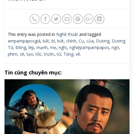
This entry was posted in
Nghệ thuật
and tagged
ampampaposgiá
,
bất
,
bí
,
bứt
,
chính
,
Cụ
,
của
,
Dương
,
Dương
Tử
,
Đông
,
lép
,
mạnh
,
mẹ
,
nghị
,
nghiệpampampapos
,
ngờ
,
phim
,
sẽ
,
tạo
,
tốc
,
trước
,
từ
,
Tùng
,
về
.
Tin cùng chuyên mục: