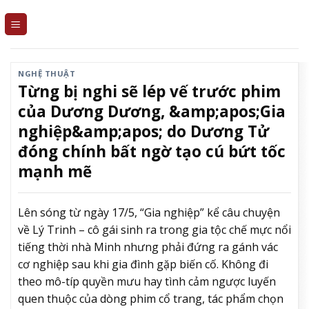
Skip
to
content
NGHỆ THUẬT
Từng bị nghi sẽ lép vế trước phim
của Dương Dương, &amp;apos;Gia
nghiệp&amp;apos; do Dương Tử
đóng chính bất ngờ tạo cú bứt tốc
mạnh mẽ
Lên sóng từ ngày 17/5, “Gia nghiệp” kể câu chuyện
về Lý Trinh – cô gái sinh ra trong gia tộc chế mực nổi
tiếng thời nhà Minh nhưng phải đứng ra gánh vác
cơ nghiệp sau khi gia đình gặp biến cố. Không đi
theo mô-típ quyền mưu hay tình cảm ngược luyến
quen thuộc của dòng phim cổ trang, tác phẩm chọn