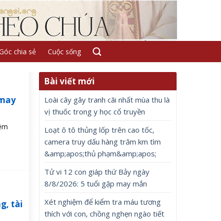
Góc chia sẻ
Cuộc sống
Bài viết mới
 may
Loài cây gây tranh cãi nhất mùa thu là
vị thuốc trong y học cổ truyền
iệm
Loạt ô tô thủng lốp trên cao tốc,
camera truy dấu hàng trăm km tìm
&amp;apos;thủ phạm&amp;apos;
Tử vi 12 con giáp thứ Bảy ngày
8/8/2026: 5 tuổi gặp may mắn
Xét nghiệm để kiểm tra máu tương
g, tài
thích với con, chồng nghẹn ngào tiết