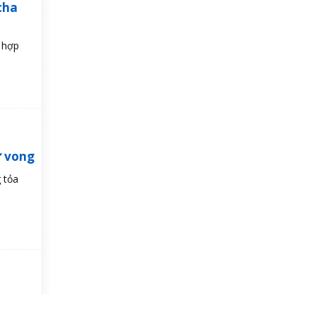
cha
 hợp
ử vong
 tỏa