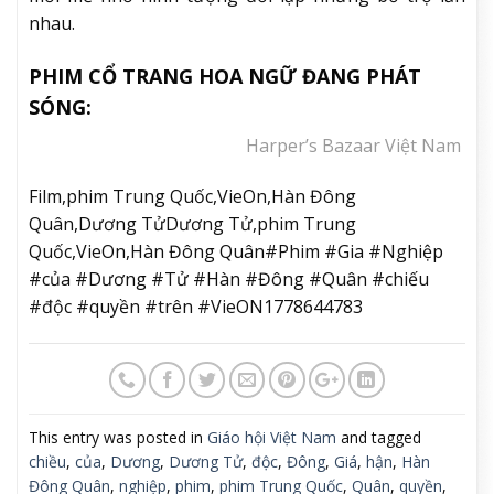
nhau.
PHIM CỔ TRANG HOA NGỮ ĐANG PHÁT
SÓNG:
Harper’s Bazaar Việt Nam
Film,phim Trung Quốc,VieOn,Hàn Đông
Quân,Dương TửDương Tử,phim Trung
Quốc,VieOn,Hàn Đông Quân#Phim #Gia #Nghiệp
#của #Dương #Tử #Hàn #Đông #Quân #chiếu
#độc #quyền #trên #VieON1778644783
This entry was posted in
Giáo hội Việt Nam
and tagged
chiều
,
của
,
Dương
,
Dương Tử
,
độc
,
Đông
,
Giá
,
hận
,
Hàn
Đông Quân
,
nghiệp
,
phim
,
phim Trung Quốc
,
Quân
,
quyền
,