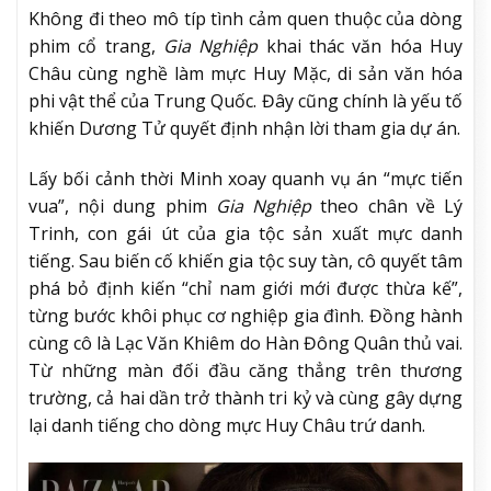
Không đi theo mô típ tình cảm quen thuộc của dòng
phim cổ trang,
Gia Nghiệp
khai thác văn hóa Huy
Châu cùng nghề làm mực Huy Mặc, di sản văn hóa
phi vật thể của Trung Quốc. Đây cũng chính là yếu tố
khiến Dương Tử quyết định nhận lời tham gia dự án.
Lấy bối cảnh thời Minh xoay quanh vụ án “mực tiến
vua”, nội dung phim
Gia Nghiệp
theo chân về Lý
Trinh, con gái út của gia tộc sản xuất mực danh
tiếng. Sau biến cố khiến gia tộc suy tàn, cô quyết tâm
phá bỏ định kiến “chỉ nam giới mới được thừa kế”,
từng bước khôi phục cơ nghiệp gia đình. Đồng hành
cùng cô là Lạc Văn Khiêm do Hàn Đông Quân thủ vai.
Từ những màn đối đầu căng thẳng trên thương
trường, cả hai dần trở thành tri kỷ và cùng gây dựng
lại danh tiếng cho dòng mực Huy Châu trứ danh.