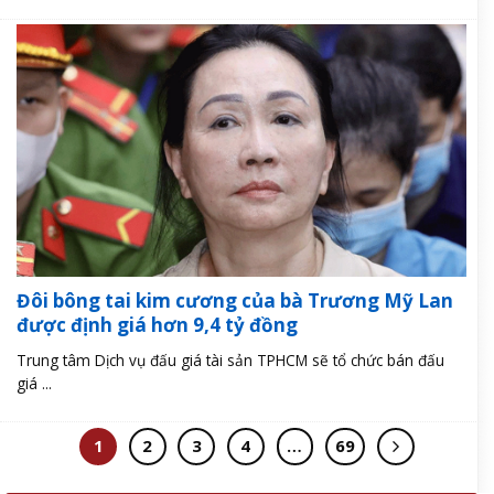
Đôi bông tai kim cương của bà Trương Mỹ Lan
được định giá hơn 9,4 tỷ đồng
Trung tâm Dịch vụ đấu giá tài sản TPHCM sẽ tổ chức bán đấu
giá ...
1
2
3
4
…
69