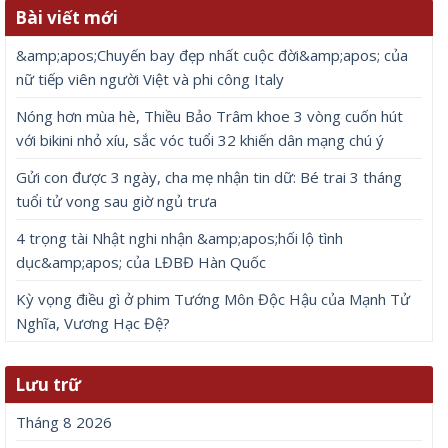
Bài viết mới
&amp;apos;Chuyến bay đẹp nhất cuộc đời&amp;apos; của
nữ tiếp viên người Việt và phi công Italy
Nóng hơn mùa hè, Thiều Bảo Trâm khoe 3 vòng cuốn hút
với bikini nhỏ xíu, sắc vóc tuổi 32 khiến dân mạng chú ý
Gửi con được 3 ngày, cha mẹ nhận tin dữ: Bé trai 3 tháng
tuổi tử vong sau giờ ngủ trưa
4 trọng tài Nhật nghi nhận &amp;apos;hối lộ tình
dục&amp;apos; của LĐBĐ Hàn Quốc
Kỳ vọng điều gì ở phim Tướng Môn Độc Hậu của Mạnh Tử
Nghĩa, Vương Hạc Đệ?
Lưu trữ
Tháng 8 2026