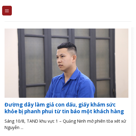
Skip
to
content
Đường dây làm giả con dấu, giấy khám sức
khỏe bị phanh phui từ tin báo một khách hàng
Sáng 10/8, TAND khu vực 1 – Quảng Ninh mở phiên tòa xét xử
Nguyễn ...