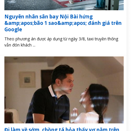
Nguyên nhân sân bay Nội Bài hứng
&amp;apos;bão 1 sao&amp;apos; đánh giá trên
Google
Theo phương án được áp dụng từ ngày 3/8, taxi truyền thống
vẫn đón khách ...
Đi làm về sớm, chồng tá hỏa thấy vợ nằm trên