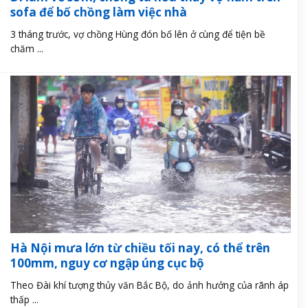
sofa để bố chồng làm việc nhà
3 tháng trước, vợ chồng Hùng đón bố lên ở cùng để tiện bề
chăm ...
Hà Nội mưa lớn từ chiều tối nay, có thể trên
100mm, nguy cơ ngập úng cục bộ
Theo Đài khí tượng thủy văn Bắc Bộ, do ảnh hưởng của rãnh áp
thấp ...