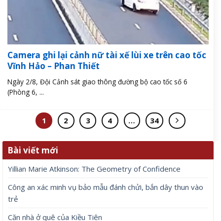
Camera ghi lại cảnh nữ tài xế lùi xe trên cao tốc
Vĩnh Hảo – Phan Thiết
Ngày 2/8, Đội Cảnh sát giao thông đường bộ cao tốc số 6
(Phòng 6, ...
1
2
3
4
…
34
Bài viết mới
Yillian Marie Atkinson: The Geometry of Confidence
Công an xác minh vụ bảo mẫu đánh chửi, bắn dây thun vào
trẻ
Căn nhà ở quê của Kiều Tiên