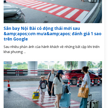
Sân bay Nội Bài có động thái mới sau
&amp;apos;cơn mưa&amp;apos; đánh giá 1 sao
trên Google
Sau nhiều phản ánh của hành khách về những bất cập khi triển
khai phương ...