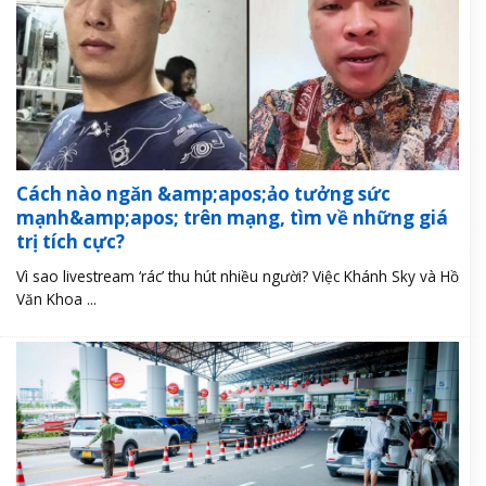
Cách nào ngăn &amp;apos;ảo tưởng sức
mạnh&amp;apos; trên mạng, tìm về những giá
trị tích cực?
Vì sao livestream ‘rác’ thu hút nhiều người? Việc Khánh Sky và Hồ
Văn Khoa ...