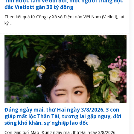
Tìm được tấm vé đổi đời, một người trúng độc
đắc Vietlott gần 30 tỷ đồng
Theo kết quả từ Công ty Xổ số Điện toán Việt Nam (Vietlott), tại
kỳ ...
Đúng ngày mai, thứ Hai ngày 3/8/2026, 3 con
giáp mất lộc Thần Tài, tương lai gặp nguy, đời
sống khó khăn, sự nghiệp lao dốc
Con giáp tuổi Mão Đúng ngày mai, thứ Hai ngày 3/8/2026,