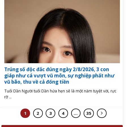
Trúng số độc đắc đúng ngày 2/8/2026, 3 con
giáp như cá vượt vũ môn, sự nghiệp phất như
vũ bão, thu về cả đống tiền
Tuổi Dần Người tuổi Dần hứa hẹn sẽ là một năm tuyệt vời, rực
rỡ ...
1
2
3
4
…
35