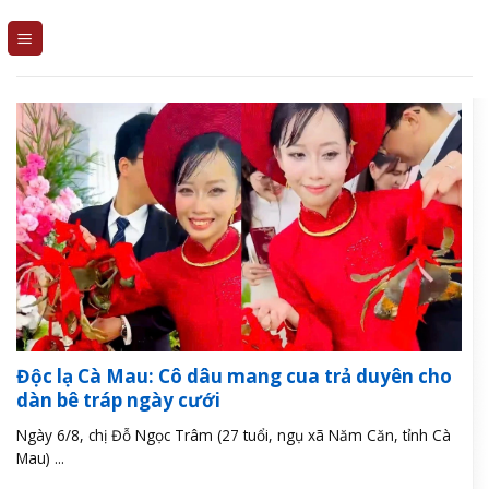
Skip
to
content
Độc lạ Cà Mau: Cô dâu mang cua trả duyên cho
dàn bê tráp ngày cưới
Ngày 6/8, chị Đỗ Ngọc Trâm (27 tuổi, ngụ xã Năm Căn, tỉnh Cà
Mau) ...