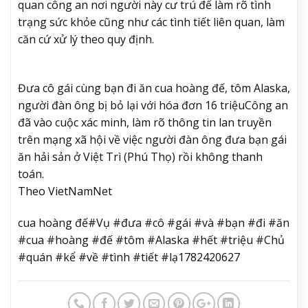
quan công an nơi người này cư trú để làm rõ tình
trạng sức khỏe cũng như các tình tiết liên quan, làm
căn cứ xử lý theo quy định.
Đưa cô gái cùng bạn đi ăn cua hoàng đế, tôm Alaska,
người đàn ông bị bỏ lại với hóa đơn 16 triệu
Công an
đã vào cuộc xác minh, làm rõ thông tin lan truyền
trên mạng xã hội về việc người đàn ông đưa bạn gái
ăn hải sản ở Việt Trì (Phú Thọ) rồi không thanh
toán.
Theo VietNamNet
cua hoàng đế#Vụ #đưa #cô #gái #và #bạn #đi #ăn
#cua #hoàng #đế #tôm #Alaska #hết #triệu #Chủ
#quán #kể #về #tình #tiết #lạ1782420627