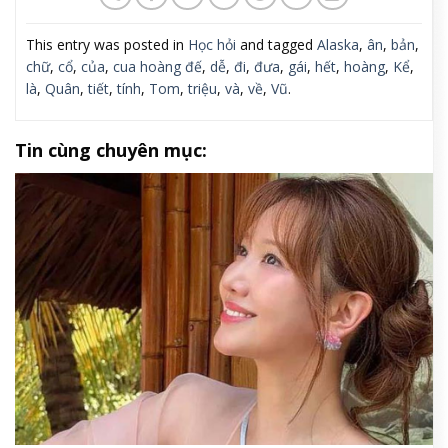
This entry was posted in
Học hỏi
and tagged
Alaska
,
ân
,
bản
,
chữ
,
cổ
,
của
,
cua hoàng đế
,
dễ
,
đi
,
đưa
,
gái
,
hết
,
hoàng
,
Kể
,
là
,
Quân
,
tiết
,
tính
,
Tom
,
triệu
,
và
,
về
,
Vũ
.
Tin cùng chuyên mục: