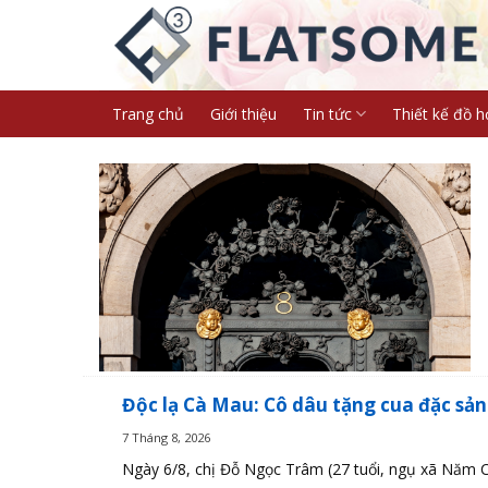
Skip
to
content
Trang chủ
Giới thiệu
Tin tức
Thiết kế đồ h
Độc lạ Cà Mau: Cô dâu tặng cua đặc sản
7 Tháng 8, 2026
Ngày 6/8, chị Đỗ Ngọc Trâm (27 tuổi, ngụ xã Năm Că