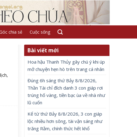
Góc chia sẻ
Cuộc sống
Bài viết mới
Hoa hậu Thanh Thủy gây chú ý khi úp
mở chuyện hẹn hò trên trang cá nhân
ịch,
Đúng 6h sáng thứ Bảy 8/8/2026,
Thần Tài chỉ đích danh 3 con giáp rơi
trúng hố vàng, tiền bạc ùa về nhà như
lũ cuốn
Kể từ thứ Bảy 8/8/2026, 3 con giáp
lộc nhiều hơn sông, tài vận sáng như
trăng Rằm, chính thức hết khổ