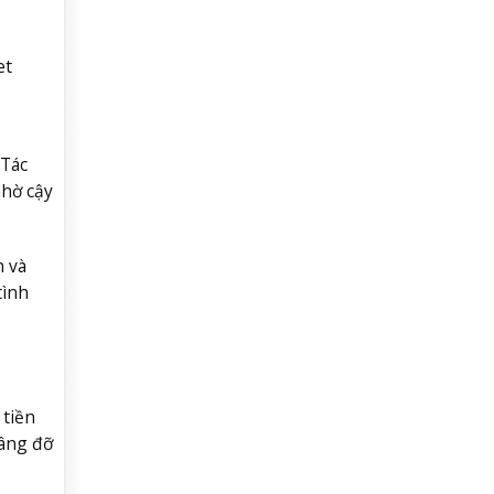
et
 Tác
nhờ cậy
n và
tình
 tiền
nâng đỡ