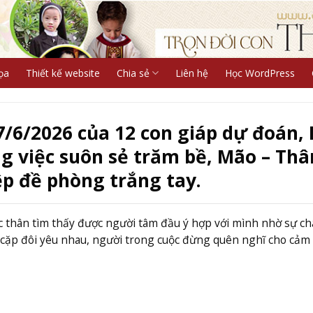
ọa
Thiết kế website
Chia sẻ
Liên hệ
Học WordPress
7/6/2026 của 12 con giáp dự đoán,
ng việc suôn sẻ trăm bề, Mão – Thâ
p đề phòng trắng tay.
ộc thân tìm thấy được người tâm đầu ý hợp với mình nhờ sự c
c cặp đôi yêu nhau, người trong cuộc đừng quên nghĩ cho cảm