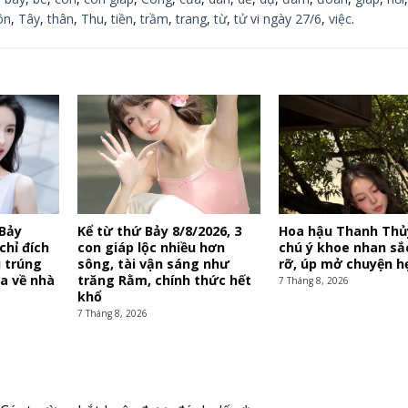
ôn
,
Tây
,
thân
,
Thu
,
tiền
,
trầm
,
trang
,
từ
,
tử vi ngày 27/6
,
việc
.
 Bảy
Kể từ thứ Bảy 8/8/2026, 3
Hoa hậu Thanh Thủ
chỉ đích
con giáp lộc nhiều hơn
chú ý khoe nhan sắ
i trúng
sông, tài vận sáng như
rỡ, úp mở chuyện h
ùa về nhà
trăng Rằm, chính thức hết
7 Tháng 8, 2026
khổ
7 Tháng 8, 2026