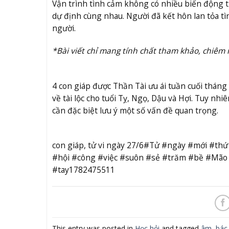
Vận trình tình cảm không có nhiều biến động 
dự định cùng nhau. Người đã kết hôn lan tỏa t
người.
*Bài viết chỉ mang tính chất tham khảo, chiêm
4 con giáp được Thần Tài ưu ái tuần cuối tháng
về tài lộc cho tuổi Tỵ, Ngọ, Dậu và Hợi. Tuy nhi
cần đặc biệt lưu ý một số vấn đề quan trọng.
con giáp, tử vi ngày 27/6#Tử #ngày #mới #t
#hội #công #việc #suôn #sẻ #trăm #bề #Mã
#tay1782475511
This entry was posted in
Học hỏi
and tagged
âm
,
bác