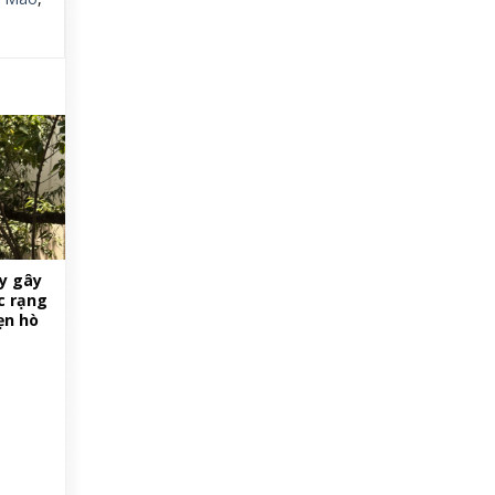
y gây
c rạng
ẹn hò