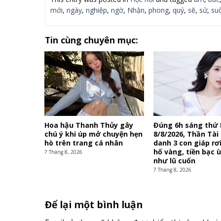
mới
,
ngày
,
nghiệp
,
ngờ
,
Nhận
,
phong
,
quý
,
sẽ
,
sử
,
su
Tin cùng chuyên mục:
Hoa hậu Thanh Thủy gây
Đúng 6h sáng thứ
chú ý khi úp mở chuyện hẹn
8/8/2026, Thần Tài 
hò trên trang cá nhân
danh 3 con giáp rơ
hố vàng, tiền bạc 
7 Tháng 8, 2026
như lũ cuốn
7 Tháng 8, 2026
Để lại một bình luận