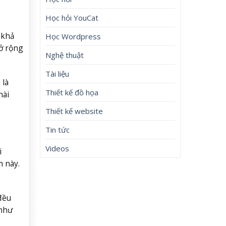
Học hỏi YouCat
 khả
Học Wordpress
ở rộng
Nghệ thuật
Tài liệu
 là
Thiết kế đồ họa
hài
Thiết kế website
Tin tức
Videos
i
 này.
đều
 như