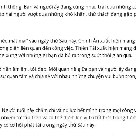
anh thông. Bạn và người ấy đang cùng nhau trải qua những 
iúp hai người vượt qua những khó khăn, thử thách đang gặp 
 chèo mát mái” vào ngày thứ Sáu này. Chính Ấn xuất hiện mang
ương diện liên quan đến công việc. Thiên Tài xuất hiện mang 
 xứng với những gì bạn đã bỏ ra trong suốt thời gian qua.
rở nên ấm êm, tốt đẹp. Mối quan hệ giữa bạn và người ấy đan
ó sự quan tâm và chia sẻ với nhau những chuyện vui buồn tron
. Người tuổi này chăm chỉ và nỗ lực hết mình trong mọi công v
hiệm từ cấp trên và có thể được lên vị trí tốt hơn trong tươn
y có cơ hội phát tài trong ngày thứ Sáu này.