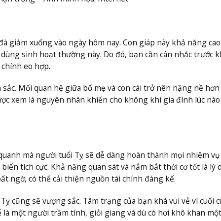
ên đà giảm xuống vào ngày hôm nay. Con giáp này khả năng cao
dùng sinh hoạt thường này. Do đó, bạn cần cân nhắc trước k
 chính eo hợp.
 sắc. Mối quan hệ giữa bố mẹ và con cái trở nên nặng nề hơn 
được xem là nguyên nhân khiến cho không khí gia đình lúc nà
quanh mà người tuổi Tỵ sẽ dễ dàng hoàn thành mọi nhiệm vụ
 biến tích cực. Khả năng quan sát và nắm bắt thời cơ tốt là lý 
t ngờ, có thể cải thiện nguồn tài chính đáng kể.
 Tỵ cũng sẽ vượng sắc. Tâm trạng của bạn khá vui vẻ vì cuối 
 là một người trầm tính, giỏi giang và dù có hơi khô khan một