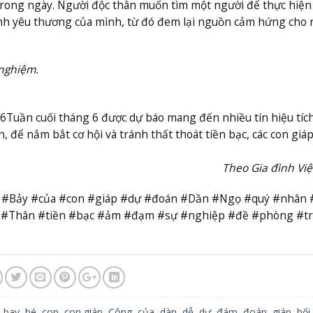
trong ngày. Người độc thân muốn tìm một người để thực hiện
ình yêu thương của mình, từ đó đem lại nguồn cảm hứng cho 
 nghiệm.
 6
Tuần cuối tháng 6 được dự báo mang đến nhiều tín hiệu tíc
ên, để nắm bắt cơ hội và tránh thất thoát tiền bạc, các con giá
Theo Gia đình Vi
hứ #Bảy #của #con #giáp #dự #đoán #Dần #Ngọ #quý #nhân 
o #Thân #tiền #bạc #ảm #đạm #sự #nghiệp #đề #phòng #t
,
bay
,
bé
,
con
,
con giáp
,
Công
,
của
,
dàn
,
dễ
,
dự
,
đám
,
đoán
,
giáp
,
hối