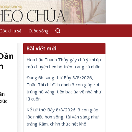
Góc chia sẻ
Cuộc sống
Bài viết mới
 Dần
Hoa hậu Thanh Thủy gây chú ý khi úp
n
mở chuyện hẹn hò trên trang cá nhân
Đúng 6h sáng thứ Bảy 8/8/2026,
Thần Tài chỉ đích danh 3 con giáp rơi
trúng hố vàng, tiền bạc ùa về nhà như
hân
lũ cuốn
 xúc
Kể từ thứ Bảy 8/8/2026, 3 con giáp
lộc nhiều hơn sông, tài vận sáng như
trăng Rằm, chính thức hết khổ