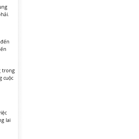
cung
phải.
 đến
đến
g trong
g cuộc
iệc
g lai