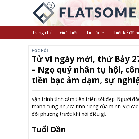
Skip
to
content
Trang chủ
Giới thiệu
Tin tức
Thiết kế đồ h
HỌC HỎI
Tử vi ngày mới, thứ Bảy 2
– Ngọ quý nhân tụ hội, cô
tiền bạc ảm đạm, sự nghiệ
Vận trình tình cảm tiến triển tốt đẹp. Người đ
thành cũng như cá tính riêng của mình. Với cá
đối phương trước khi nói điều gì.
Tuổi Dần