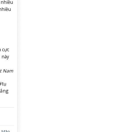
 nhiều
nhiều
h cực
p này
ệt Nam
#tụ
rắng
,
Mão
,