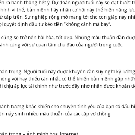
n ra hanh thông hết ý. Dự đoán người tuổi này sẽ đạt bước 
hính vì thế, bản mệnh hãy nhân cơ hội này thể hiện năng lực
ừ cấp trên. Sự nghiệp rộng mở mang tới cho con giáp này nhi
ọi quyết định đầu tư kẻo tiền “không cánh mà bay”.
 cũng sẽ trở nên hài hòa, tốt đẹp. Những mâu thuẫn dần đượ
ành cùng với sự quan tâm chu đáo của người trong cuộc.
thận trọng. Người tuổi này được khuyên cần suy nghĩ kỹ lưỡng
nóng vội hay thiếu cân nhắc có thể khiến bản mệnh gặp nhữn
i chịu áp lực tài chính như trước đây nhờ nhận được khoản t
ành tương khắc khiến cho chuyện tình yêu của bạn có dấu hi
nên nảy sinh nhiều mâu thuẫn của các cặp vợ chồng.
thận trọng – Ảnh minh họa: Internet