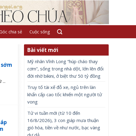
Góc chia sẻ
Cuộc sống
Bài viết mới
Mỹ nhân Vĩnh Long “húp cháo thay
a sớm
cơm”, sống trong nhà dột, lớn lên đổi
đời nhờ bikini, ở biệt thư 50 tỷ đồng
...
Truy tố tài xế đỗ xe, ngủ trên làn
khẩn cấp cao tốc khiến một người tử
vong
Tử vi tuần mới (từ 10 đến
16/8/2026), 3 con giáp mưa thuận
iáp
gió hòa, tiền về như nước, bạc vàng
ắm
dư dả