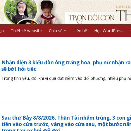
ọa
Thiết kế website
Chia sẻ
Liên hệ
Học WordPress
Nhận diện 3 kiểu đàn ông trăng hoa, phụ nữ nhận r
sẽ bớt hối tiếc
Trong tình yêu, đôi khi vì quá đặt niềm vào đối phương, nhiều phụ nữ 
Sau thứ Bảy 8/8/2026, Thần Tài nhắm trúng, 3 con g
tiền vào cửa trước, vàng vào cửa sau, một bước n
trong tay cơ hội đổi đời