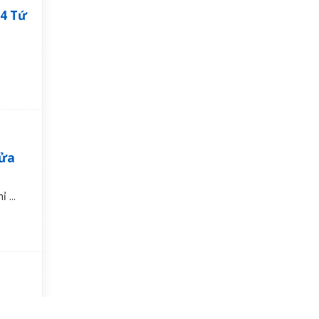
A4 Tứ
cửa
 ...