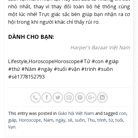
nhỏ nhất, thay vì thay đổi toàn bộ hệ thống cùng
một lúc nhé! Trực giác sắc bén giúp bạn nhận ra cơ
hội trong khi người khác chỉ thấy rủi ro.
DÀNH CHO BẠN:
Harper’s Bazaar Việt Nam
Lifestyle,HoroscopeHoroscope#Tử #con #giáp
#thứ #Năm #ngày #tuổi #vận #trình #suôn
#sẻ1778152793
This entry was posted in
Giáo hội Việt Nam
and tagged
con
,
giáp
,
Horoscope
,
Nam
,
ngày
,
sẽ
,
suôn
,
Thu
,
trình
,
từ
,
tuổi
,
Vạn
.