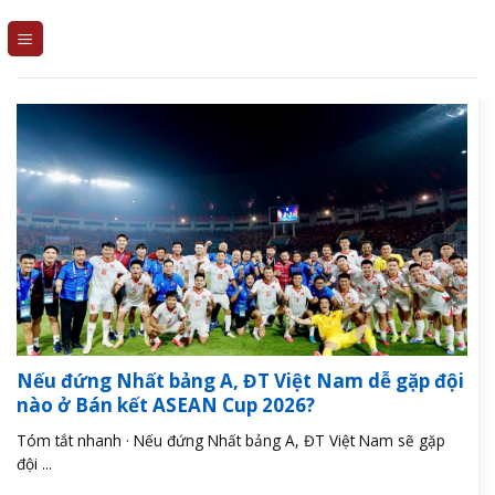
Skip
to
content
Nếu đứng Nhất bảng A, ĐT Việt Nam dễ gặp đội
nào ở Bán kết ASEAN Cup 2026?
Tóm tắt nhanh · Nếu đứng Nhất bảng A, ĐT Việt Nam sẽ gặp
đội ...