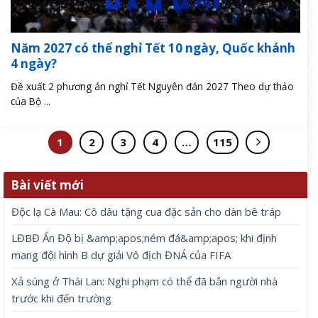
Năm 2027 có thể nghỉ Tết 10 ngày, Quốc khánh
4 ngày?
Đề xuất 2 phương án nghỉ Tết Nguyên đán 2027 Theo dự thảo
của Bộ ...
1
2
3
4
…
115
Bài viết mới
Độc lạ Cà Mau: Cô dâu tặng cua đặc sản cho dàn bê tráp
LĐBĐ Ấn Độ bị &amp;apos;ném đá&amp;apos; khi định
mang đội hình B dự giải Vô địch ĐNÁ của FIFA
Xả súng ở Thái Lan: Nghi phạm có thể đã bắn người nhà
trước khi đến trường