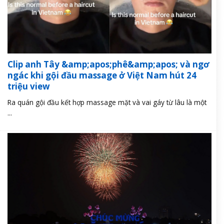
Clip anh Tây &amp;apos;phê&amp;apos; và ngơ
ngác khi gội đầu massage ở Việt Nam hút 24
triệu view
Ra quán gội đầu kết hợp massage mặt và vai gáy từ lâu là một
...