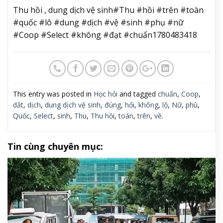
Thu hồi , dung dịch vệ sinh#Thu #hồi #trên #toàn
#quốc #lô #dung #dịch #vệ #sinh #phụ #nữ
#Coop #Select #không #đạt #chuẩn1780483418
This entry was posted in
Học hỏi
and tagged
chuẩn
,
Coop
,
dắt
,
dịch
,
dung dịch vệ sinh
,
đúng
,
hối
,
không
,
lộ
,
Nữ
,
phù
,
Quốc
,
Select
,
sinh
,
Thu
,
Thu hồi
,
toán
,
trên
,
về
.
Tin cùng chuyên mục: