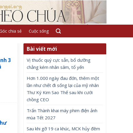
Góc chia sẻ
Cuộc sống
Bài viết mới
anh 3
Vị thuốc quý cực sẵn, bổ dưỡng
ũ
chẳng kém nhân sâm, tổ yến
Hơn 1.000 ngày đau đớn, thêm một
lần như chết đi sống lại của mỹ nhân
Thư Ký Kim Sao Thế sau khi cưới
chồng CEO
Trấn Thành khai máy phim điện ảnh
mùa Tết 2027
như
Sau khi gỡ 19 ca khúc, MCK hủy đêm