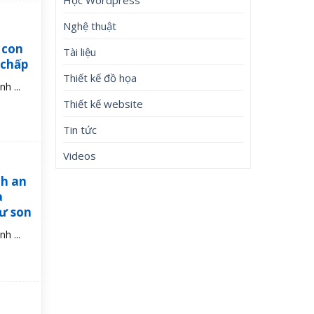
Nghệ thuật
 con
Tài liệu
 chấp
Thiết kế đồ họa
h ...
Thiết kế website
Tin tức
Videos
nh an
a
hư son
h ...