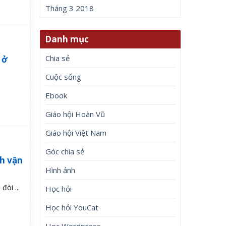
Tháng 3 2018
Danh mục
Chia sẻ
 ở
Cuộc sống
Ebook
Giáo hội Hoàn Vũ
Giáo hội Việt Nam
Góc chia sẻ
nh vận
Hình ảnh
đòi ...
Học hỏi
Học hỏi YouCat
Học Wordpress