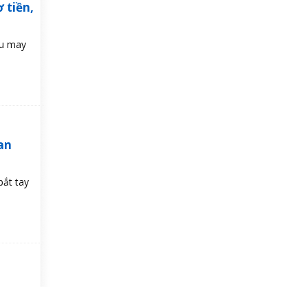
 tiền,
ậu may
an
ắt tay