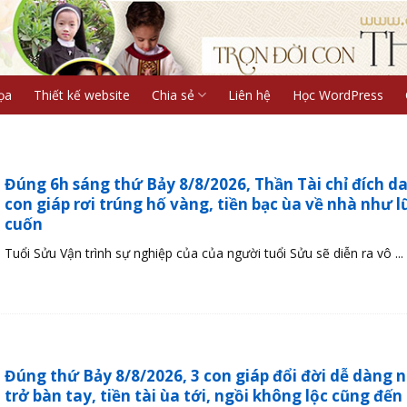
ọa
Thiết kế website
Chia sẻ
Liên hệ
Học WordPress
Đúng 6h sáng thứ Bảy 8/8/2026, Thần Tài chỉ đích d
con giáp rơi trúng hố vàng, tiền bạc ùa về nhà như l
cuốn
Tuổi Sửu Vận trình sự nghiệp của của người tuổi Sửu sẽ diễn ra vô ...
Đúng thứ Bảy 8/8/2026, 3 con giáp đổi đời dễ dàng 
trở bàn tay, tiền tài ùa tới, ngồi không lộc cũng đến