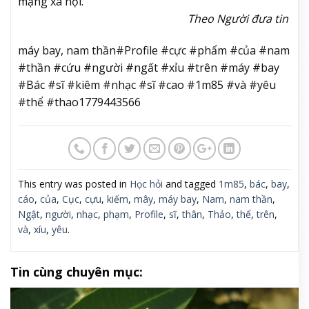
mạng xã hội.
Theo Người đưa tin
máy bay, nam thần#Profile #cực #phẩm #của #nam
#thần #cứu #người #ngất #xỉu #trên #máy #bay
#Bác #sĩ #kiêm #nhạc #sĩ #cao #1m85 #và #yêu
#thể #thao1779443566
This entry was posted in
Học hỏi
and tagged
1m85
,
bác
,
bay
,
cáo
,
của
,
Cục
,
cựu
,
kiếm
,
mây
,
máy bay
,
Nam
,
nam thần
,
Ngật
,
người
,
nhạc
,
phạm
,
Profile
,
sĩ
,
thân
,
Thảo
,
thể
,
trên
,
và
,
xíu
,
yêu
.
Tin cùng chuyên mục: