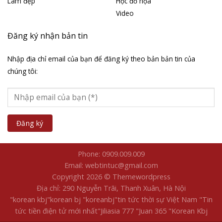
Làm đẹp
Học đồ họa
Video
Đăng ký nhận bản tin
Nhập địa chỉ email của bạn để đăng ký theo bản bản tin của
chúng tôi:
Phone: 0909.009.009
Email: webtintuc@gmail.com
Copyright 2026 © Themewordpress
Địa chỉ: 290 Nguyễn Trãi, Thanh Xuân, Hà Nội
"korean kbj​
"korean bj
"koreanbj​
"tin tức thời sự Việt Nam
"Tin
tức tiền điện tử mới nhất​
"Jiliasia 777
"Juan 365
"Korean Kbj