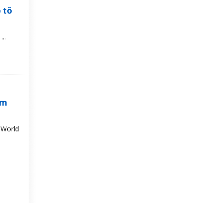
 tô
..
ầm
 World