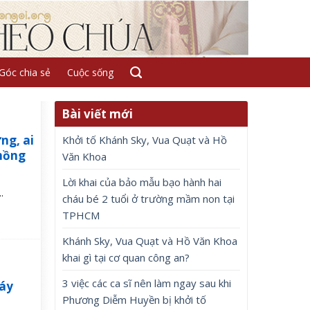
Góc chia sẻ
Cuộc sống
Bài viết mới
ng, ai
Khởi tố Khánh Sky, Vua Quạt và Hồ
chồng
Văn Khoa
Lời khai của bảo mẫu bạo hành hai
.
cháu bé 2 tuổi ở trường mầm non tại
TPHCM
Khánh Sky, Vua Quạt và Hồ Văn Khoa
khai gì tại cơ quan công an?
3 việc các ca sĩ nên làm ngay sau khi
máy
Phương Diễm Huyền bị khởi tố