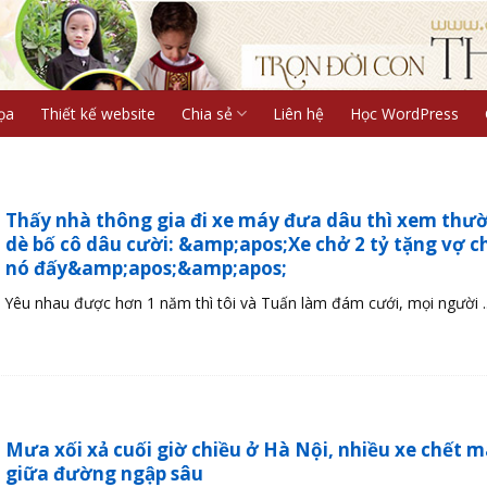
ọa
Thiết kế website
Chia sẻ
Liên hệ
Học WordPress
Thấy nhà thông gia đi xe máy đưa dâu thì xem thườ
dè bố cô dâu cười: &amp;apos;Xe chở 2 tỷ tặng vợ 
nó đấy&amp;apos;&amp;apos;
Yêu nhau được hơn 1 năm thì tôi và Tuấn làm đám cưới, mọi người ..
Mưa xối xả cuối giờ chiều ở Hà Nội, nhiều xe chết 
giữa đường ngập sâu