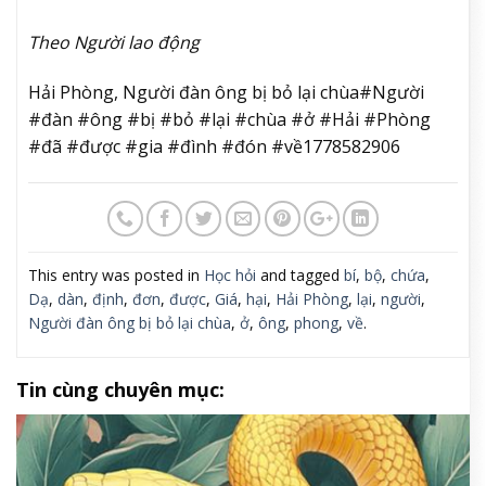
Theo Người lao động
Hải Phòng, Người đàn ông bị bỏ lại chùa#Người
#đàn #ông #bị #bỏ #lại #chùa #ở #Hải #Phòng
#đã #được #gia #đình #đón #về1778582906
This entry was posted in
Học hỏi
and tagged
bí
,
bộ
,
chứa
,
Dạ
,
dàn
,
định
,
đơn
,
được
,
Giá
,
hại
,
Hải Phòng
,
lại
,
người
,
Người đàn ông bị bỏ lại chùa
,
ở
,
ông
,
phong
,
về
.
Tin cùng chuyên mục: