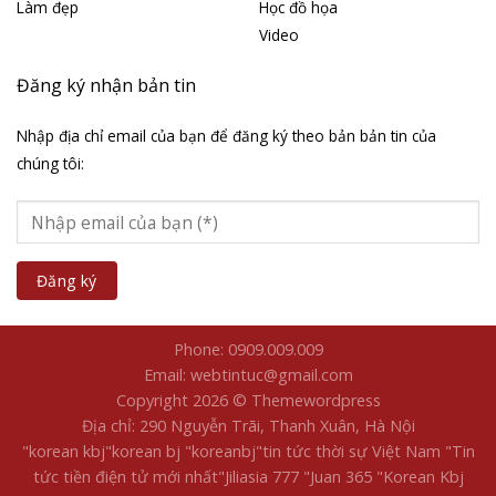
Làm đẹp
Học đồ họa
Video
Đăng ký nhận bản tin
Nhập địa chỉ email của bạn để đăng ký theo bản bản tin của
chúng tôi:
Phone: 0909.009.009
Email: webtintuc@gmail.com
Copyright 2026 © Themewordpress
Địa chỉ: 290 Nguyễn Trãi, Thanh Xuân, Hà Nội
"korean kbj​
"korean bj
"koreanbj​
"tin tức thời sự Việt Nam
"Tin
tức tiền điện tử mới nhất​
"Jiliasia 777
"Juan 365
"Korean Kbj