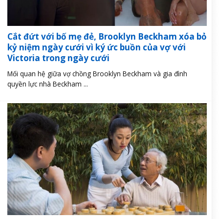
Cắt đứt với bố mẹ đẻ, Brooklyn Beckham xóa bỏ
kỷ niệm ngày cưới vì ký ức buồn của vợ với
Victoria trong ngày cưới
Mối quan hệ giữa vợ chồng Brooklyn Beckham và gia đình
quyền lực nhà Beckham ...