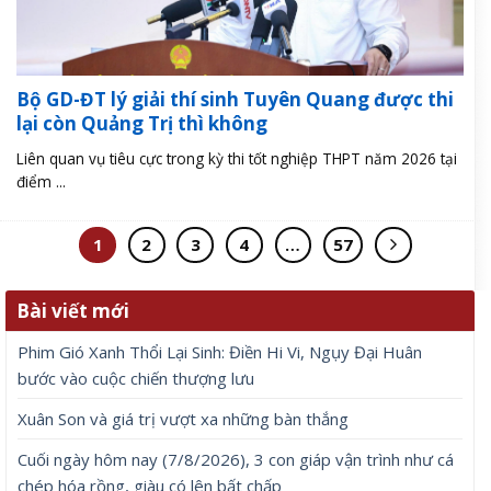
Bộ GD-ĐT lý giải thí sinh Tuyên Quang được thi
lại còn Quảng Trị thì không
Liên quan vụ tiêu cực trong kỳ thi tốt nghiệp THPT năm 2026 tại
điểm ...
1
2
3
4
…
57
Bài viết mới
Phim Gió Xanh Thổi Lại Sinh: Điền Hi Vi, Ngụy Đại Huân
bước vào cuộc chiến thượng lưu
Xuân Son và giá trị vượt xa những bàn thắng
Cuối ngày hôm nay (7/8/2026), 3 con giáp vận trình như cá
chép hóa rồng, giàu có lên bất chấp