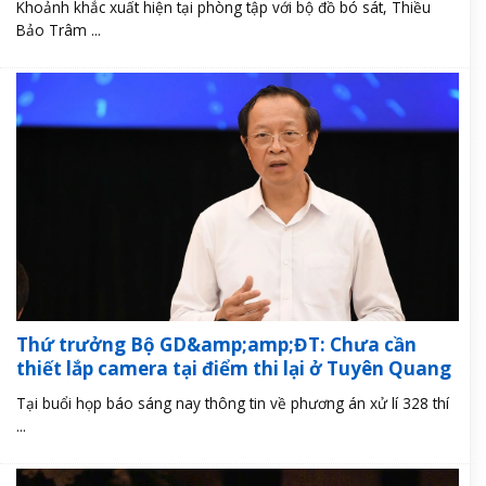
Khoảnh khắc xuất hiện tại phòng tập với bộ đồ bó sát, Thiều
Bảo Trâm ...
Thứ trưởng Bộ GD&amp;amp;ĐT: Chưa cần
thiết lắp camera tại điểm thi lại ở Tuyên Quang
Tại buổi họp báo sáng nay thông tin về phương án xử lí 328 thí
...