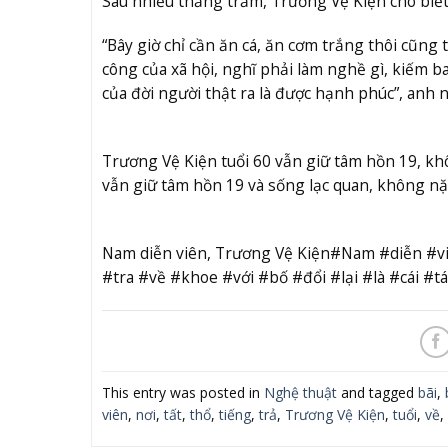
Sau nhiều thăng trầm, Trương Vệ Kiện cho biết
“Bây giờ chỉ cần ăn cá, ăn cơm trắng thôi cũng 
công của xã hội, nghĩ phải làm nghề gì, kiếm b
của đời người thật ra là được hạnh phúc”, anh n
Trương Vệ Kiện tuổi 60 vẫn giữ tâm hồn 19, khôn
vẫn giữ tâm hồn 19 và sống lạc quan, không nặn
Nam diễn viên, Trương Vệ Kiện#Nam #diễn #v
#tra #về #khoe #với #bố #đổi #lại #là #cái #
This entry was posted in
Nghệ thuật
and tagged
bãi
,
viên
,
nơi
,
tất
,
thổ
,
tiếng
,
trả
,
Trương Vệ Kiện
,
tuổi
,
về
,