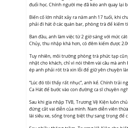
đuổi học. Chính người mẹ đã kéo anh quay lại b
Biến cố lớn nhất xảy ra năm anh 17 tuổi, khi ch
phải đi hát ở các quán bar, phòng trà để kiếm t
Ban đầu, anh làm việc từ 2 giờ sáng với mức c
Chủy, thu nhập khá hơn, có đêm kiếm được 2.
Tuy nhiên, môi trường phòng trà phức tạp cũng
nhật cho khách, chỉ vì nói thêm vài câu mà anh
ép anh phải rót trà xin lỗi để giữ yên chuyện là
“Lúc đó tôi thấy rất nhục”, anh kể. Chính trải
Ca Hát để bước vào con đường ca sĩ chuyên ngh
Sau khi gia nhập TVB, Trương Vệ Kiện luôn chủ
đừng cắt vai diễn của mình. Nam diễn viên thừ
lái siêu xe, sống trong biệt thự sang trọng đ