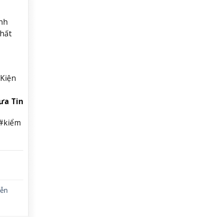
ành
nhất
 Kiện
ưa Tin
 #kiểm
ễn