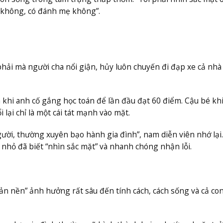
không, có đánh mẹ không”.
 phải mà người cha nổi giận, hủy luôn chuyến đi đạp xe cả nhà
khi anh cố gắng học toán để lần đầu đạt 60 điểm. Cậu bé khi
lại chỉ là một cái tát mạnh vào mặt.
gười, thường xuyên bạo hành gia đình”, nam diễn viên nhớ lại
ừ nhỏ đã biết “nhìn sắc mặt” và nhanh chóng nhận lỗi.
ản nền” ảnh hưởng rất sâu đến tính cách, cách sống và cả co