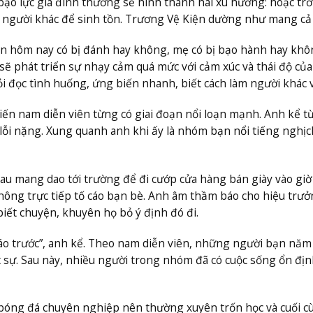
 bạo lực gia đình thường sẽ hình thành hai xu hướng: hoặc tr
c người khác để sinh tồn. Trương Vệ Kiện dường như mang cả 
án hôm nay có bị đánh hay không, mẹ có bị bạo hành hay khô
sẽ phát triển sự nhạy cảm quá mức với cảm xúc và thái độ củ
iỏi đọc tình huống, ứng biến nhanh, biết cách làm người khác v
ến nam diễn viên từng có giai đoạn nổi loạn mạnh. Anh kể t
i lỗi nặng. Xung quanh anh khi ấy là nhóm bạn nổi tiếng nghịc
u mang dao tới trường để đi cướp cửa hàng bán giày vào giờ
ông trực tiếp tố cáo bạn bè. Anh âm thầm báo cho hiệu trưở
iết chuyện, khuyên họ bỏ ý định đó đi.
 báo trước”, anh kể. Theo nam diễn viên, những người bạn năm
t sự. Sau này, nhiều người trong nhóm đã có cuộc sống ổn địn
 bóng đá chuyên nghiệp nên thường xuyên trốn học và cuối c