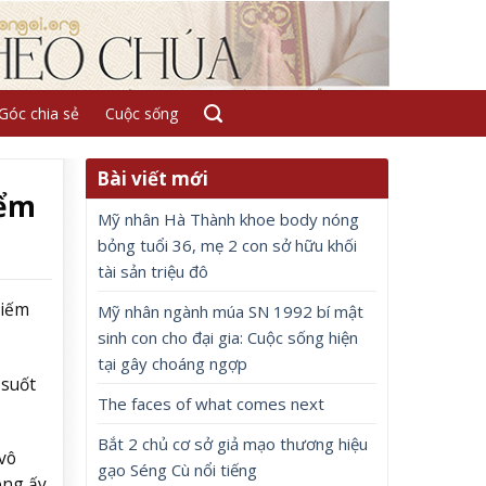
Góc chia sẻ
Cuộc sống
Bài viết mới
iểm
Mỹ nhân Hà Thành khoe body nóng
bỏng tuổi 36, mẹ 2 con sở hữu khối
tài sản triệu đô
hiếm
Mỹ nhân ngành múa SN 1992 bí mật
sinh con cho đại gia: Cuộc sống hiện
tại gây choáng ngợp
 suốt
The faces of what comes next
Bắt 2 chủ cơ sở giả mạo thương hiệu
vô
gạo Séng Cù nổi tiếng
ông ấy