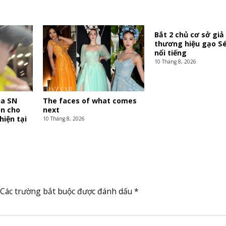
Bắt 2 chủ cơ sở gi
thương hiệu gạo S
nổi tiếng
10 Tháng 8, 2026
úa SN
The faces of what comes
on cho
next
hiện tại
10 Tháng 8, 2026
Các trường bắt buộc được đánh dấu
*