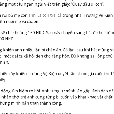
ằng một câu ngắn ngủi viết trên giấy: “Quay đầu đi con”.
a rời bỏ mẹ con anh. Là con trai cả trong nhà, Trương Vệ Kiện
iền nuôi mẹ và các em.
át-sê chỉ khoảng 150 HKD. Sau này chuyển sang hát ở khu Tiêm
000 HKD.
 khiến anh nhiều lần bị chèn ép. Có lần, sau khi hát mừng s
 bị một đại ca xã hội đen cho rằng hỗn. Dù không sai, ông chủ
m ăn.
 nghiệm ấy khiến Trương Vệ Kiện quyết tâm tham gia cuộc thi T
iệp.
 động tìm kiếm cơ hội. Anh từng tự mình lên gặp lãnh đạo để
a nhận thời trẻ anh cũng từng bị cuốn vào khát khao vật chất
ể chứng minh bản thân thành công.