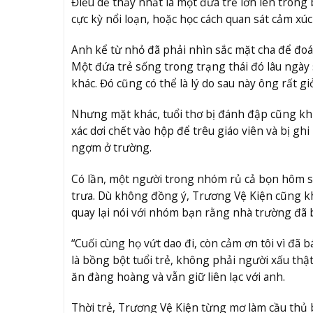
Điều dễ thấy nhất là một đứa trẻ lớn lên trong
cực kỳ nổi loạn, hoặc học cách quan sát cảm xú
Anh kể từ nhỏ đã phải nhìn sắc mặt cha để đo
Một đứa trẻ sống trong trạng thái đó lâu ngày 
khác. Đó cũng có thể là lý do sau này ông rất g
Nhưng mặt khác, tuổi thơ bị đánh đập cũng khi
xác dơi chết vào hộp để trêu giáo viên và bị gh
ngợm ở trường.
Có lần, một người trong nhóm rủ cả bọn hôm sa
trưa. Dù không đồng ý, Trương Vệ Kiện cũng kh
quay lại nói với nhóm bạn rằng nhà trường đã b
“Cuối cùng họ vứt dao đi, còn cảm ơn tôi vì đã
là bồng bột tuổi trẻ, không phải người xấu thậ
ăn đàng hoàng và vẫn giữ liên lạc với anh.
Thời trẻ, Trương Vệ Kiện từng mơ làm cầu thủ