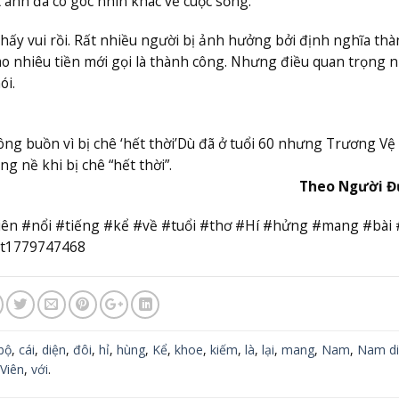
 anh đã có góc nhìn khác về cuộc sống.
thấy vui rồi. Rất nhiều người bị ảnh hưởng bởi định nghĩa th
ao nhiêu tiền mới gọi là thành công. Nhưng điều quan trọng 
ói.
g buồn vì bị chê ‘hết thời’
Dù đã ở tuổi 60 nhưng Trương Vệ
g nề khi bị chê “hết thời”.
Theo Người Đ
iên #nổi #tiếng #kể #về #tuổi #thơ #Hí #hửng #mang #bài
tát1779747468
bộ
,
cái
,
diện
,
đôi
,
hỉ
,
hùng
,
Kể
,
khoe
,
kiếm
,
là
,
lại
,
mang
,
Nam
,
Nam di
Viên
,
với
.