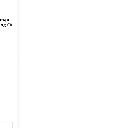
ả mạo
éng Cù