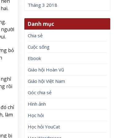
ở nên
Tháng 3 2018
hai.
ng.
Danh mục
a người
Chia sẻ
ui.
Cuộc sống
ừng bỏ
h
Ebook
Giáo hội Hoàn Vũ
 nghỉ
Giáo hội Việt Nam
ng rồi
Góc chia sẻ
Hình ảnh
 đó chỉ
h, làm
Học hỏi
Học hỏi YouCat
ùng bị
Học Wordpress