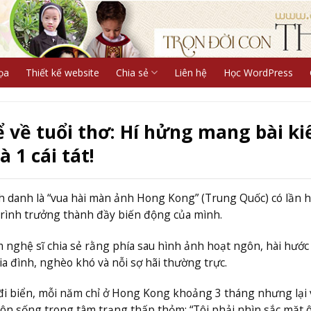
ọa
Thiết kế website
Chia sẻ
Liên hệ
Học WordPress
ể về tuổi thơ: Hí hửng mang bài k
à 1 cái tát!
 danh là “vua hài màn ảnh Hong Kong” (Trung Quốc) có lần 
trình trưởng thành đầy biến động của mình.
m nghệ sĩ chia sẻ rằng phía sau hình ảnh hoạt ngôn, hài hước
ia đình, nghèo khó và nỗi sợ hãi thường trực.
 đi biển, mỗi năm chỉ ở Hong Kong khoảng 3 tháng nhưng lại 
ôn sống trong tâm trạng thấp thỏm: “Tôi phải nhìn sắc mặt 