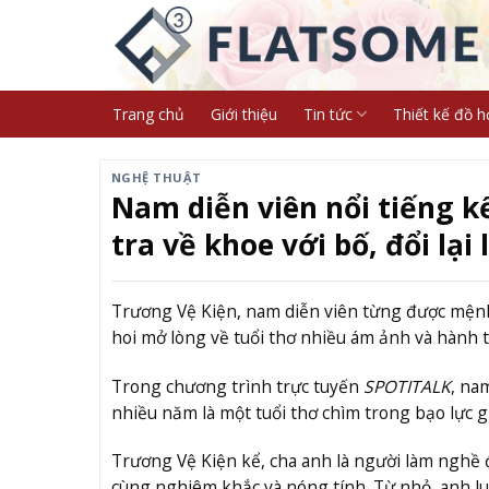
Skip
to
content
Trang chủ
Giới thiệu
Tin tức
Thiết kế đồ h
NGHỆ THUẬT
Nam diễn viên nổi tiếng k
tra về khoe với bố, đổi lại l
Trương Vệ Kiện, nam diễn viên từng được mệnh
hoi mở lòng về tuổi thơ nhiều ám ảnh và hành 
Trong chương trình trực tuyến
SPOTITALK
, na
nhiều năm là một tuổi thơ chìm trong bạo lực g
Trương Vệ Kiện kể, cha anh là người làm nghề
cùng nghiêm khắc và nóng tính. Từ nhỏ, anh lu