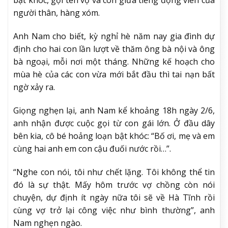
bật khóc, gọi tên vợ và con giữa tiếng động viên của
người thân, hàng xóm.
Anh Nam cho biết, kỳ nghỉ hè năm nay gia đình dự
định cho hai con lần lượt về thăm ông bà nội và ông
bà ngoại, mỗi nơi một tháng. Những kế hoạch cho
mùa hè của các con vừa mới bắt đầu thì tai nạn bất
ngờ xảy ra.
Giọng nghẹn lại, anh Nam kể khoảng 18h ngày 2/6,
anh nhận được cuộc gọi từ con gái lớn. Ở đầu dây
bên kia, cô bé hoảng loạn bật khóc: “Bố ơi, mẹ và em
cùng hai anh em con cậu đuối nước rồi…”.
“Nghe con nói, tôi như chết lặng. Tôi không thể tin
đó là sự thật. Mấy hôm trước vợ chồng còn nói
chuyện, dự định ít ngày nữa tôi sẽ về Hà Tĩnh rồi
cùng vợ trở lại công việc như bình thường”, anh
Nam nghẹn ngào.