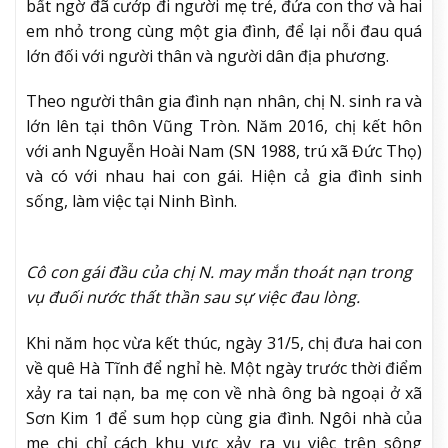
bất ngờ đã cướp đi người mẹ trẻ, đứa con thơ và hai
em nhỏ trong cùng một gia đình, để lại nỗi đau quá
lớn đối với người thân và người dân địa phương.
Theo người thân gia đình nạn nhân, chị N. sinh ra và
lớn lên tại thôn Vũng Tròn. Năm 2016, chị kết hôn
với anh Nguyễn Hoài Nam (SN 1988, trú xã Đức Thọ)
và có với nhau hai con gái. Hiện cả gia đình sinh
sống, làm việc tại Ninh Bình.
Cô con gái đầu của chị N. may mắn thoát nạn trong
vụ đuối nước thất thần sau sự việc đau lòng.
Khi năm học vừa kết thúc, ngày 31/5, chị đưa hai con
về quê Hà Tĩnh để nghỉ hè. Một ngày trước thời điểm
xảy ra tai nạn, ba mẹ con về nhà ông bà ngoại ở xã
Sơn Kim 1 để sum họp cùng gia đình. Ngôi nhà của
mẹ chị chỉ cách khu vực xảy ra vụ việc trên sông