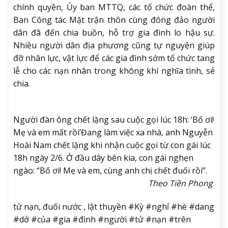
chính quyền, Ủy ban MTTQ, các tổ chức đoàn thể,
Ban Công tác Mặt trận thôn cùng đông đảo người
dân đã đến chia buồn, hỗ trợ gia đình lo hậu sự.
Nhiều người dân địa phương cũng tự nguyện giúp
đỡ nhân lực, vật lực để các gia đình sớm tổ chức tang
lễ cho các nạn nhân trong không khí nghĩa tình, sẻ
chia.
Người đàn ông chết lặng sau cuộc gọi lúc 18h: ‘Bố ơi!
Mẹ và em mất rồi’
Đang làm việc xa nhà, anh Nguyễn
Hoài Nam chết lặng khi nhận cuộc gọi từ con gái lúc
18h ngày 2/6. Ở đầu dây bên kia, con gái nghẹn
ngào: “Bố ơi! Mẹ và em, cùng anh chị chết đuối rồi”.
Theo Tiền Phong ​
tử nạn, đuối nước , lật thuyền #Kỳ #nghỉ #hè #dang
#dở #của #gia #đình #người #tử #nạn #trên