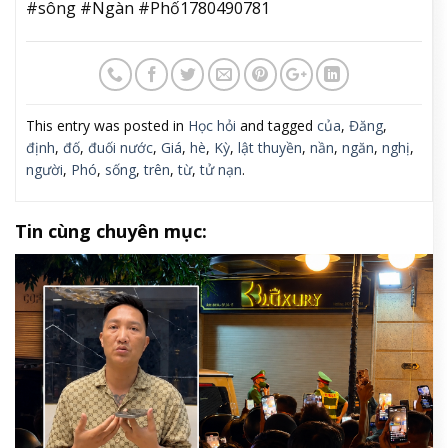
#sông #Ngàn #Phố1780490781
This entry was posted in
Học hỏi
and tagged
của
,
Đăng
,
định
,
đố
,
đuối nước
,
Giá
,
hè
,
Kỳ
,
lật thuyền
,
nần
,
ngăn
,
nghị
,
người
,
Phó
,
sống
,
trên
,
từ
,
tử nạn
.
Tin cùng chuyên mục: