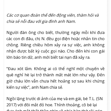
Các cơ quan đoàn thể đến động viên, thăm hỏi và
chia sẻ nỗi đau với gia đình anh Nam.
Người đàn ông cho biết, thường ngày mỗi khi đưa
các con đi đâu, chị N. đều gọi điện hoặc nhắn tin cho
chồng. Riêng chiều hôm xảy ra sự việc, anh không
nhận được bất kỳ cuộc gọi nào. Cho đến khi con gái
lớn báo tin dữ, anh mới biết tai nạn đã xảy ra.
“Đau xót lắm. Không ai có thể nghĩ một chuyến về
quê nghỉ hè lại trở thành mất mát lớn như vậy. Đến
giờ cháu lớn vẫn chưa hết hoảng sợ sau khi chứng
kiến sự việc”, anh Nam chia sẻ.
Ngồi lặng trước di ảnh của mẹ và em gái, bé T.L. (SN
2017) với đôi mắt đỏ hoe. Thỉnh thoảng, cô bé lại
đưa ánh mắt thất thần nhìn về phía bàn thờ rồi nép