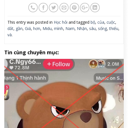
This entry was posted in
Học hỏi
and tagged
bộ
,
của
,
cuộc
,
dắt
,
gần
,
Giá
,
hơn
,
Midu
,
mình
,
Nam
,
Nhận
,
sâu
,
sống
,
thiếu
,
và
.
Tin cùng chuyên mục: