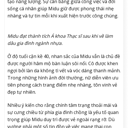
tạo năng lượng. Sự cân bằng giữa công việc và đời
sống cá nhân giúp Midu giữ được phong thái nhẹ
nhàng và tự tin mỗi khi xuất hiện trước công chúng.
Midu đạt thành tích Á khoa Thạc sĩ sau khi về làm
dâu gia đình ngành nhựa.
Ở độ tuổi cận kề 40, nhan sắc của Midu vẫn là chủ đề
được người hâm mộ bàn luận sôi nổi. Cô được khen
ngợi bởi làn da không tì vết và vóc dáng thanh mảnh.
Trong những hình ảnh đời thường, nữ diễn viên ưu
tiên phong cách trang điểm nhẹ nhàng, tôn vinh vẻ
đẹp tự nhiên.
Nhiều ý kiến cho rằng chính tâm trạng thoải mái và
sự cưng chiều từ phía gia đình chồng là yếu tố quan
trọng giúp Midu duy trì được vẻ ngoài rạng rỡ. Dù
vướng phải một số tin đồn về việc mang thai con