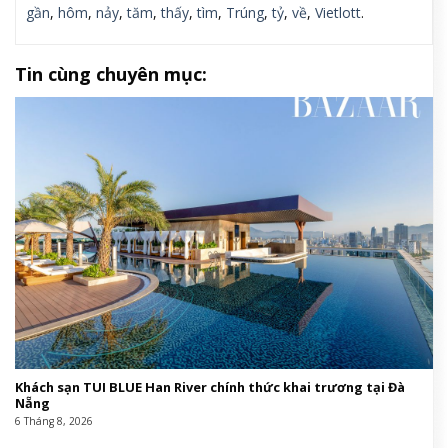
gần
,
hôm
,
nảy
,
tăm
,
thấy
,
tìm
,
Trúng
,
tỷ
,
về
,
Vietlott
.
Tin cùng chuyên mục:
Khách sạn TUI BLUE Han River chính thức khai trương tại Đà
Nẵng
6 Tháng 8, 2026