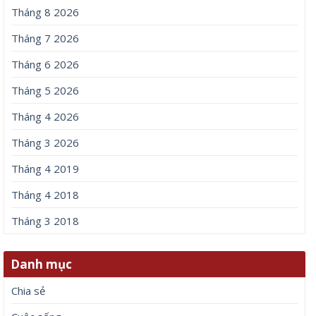
Tháng 8 2026
Tháng 7 2026
Tháng 6 2026
Tháng 5 2026
Tháng 4 2026
Tháng 3 2026
Tháng 4 2019
Tháng 4 2018
Tháng 3 2018
Danh mục
Chia sẻ