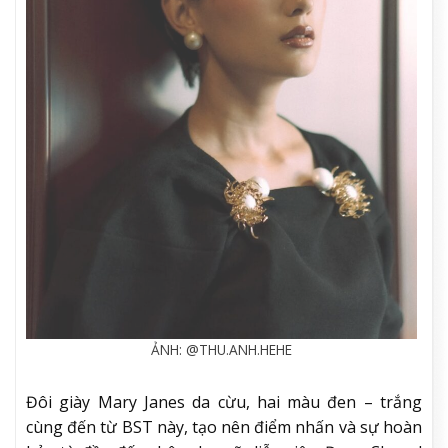
ẢNH: @THU.ANH.HEHE
Đôi giày Mary Janes da cừu, hai màu đen – trắng
cùng đến từ BST này, tạo nên điểm nhấn và sự hoàn