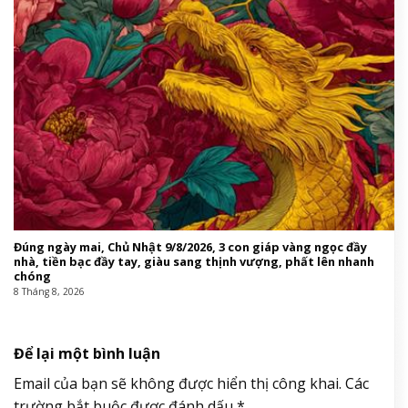
Đúng ngày mai, Chủ Nhật 9/8/2026, 3 con giáp vàng ngọc đầy
nhà, tiền bạc đầy tay, giàu sang thịnh vượng, phất lên nhanh
chóng
8 Tháng 8, 2026
Để lại một bình luận
Email của bạn sẽ không được hiển thị công khai.
Các
trường bắt buộc được đánh dấu
*