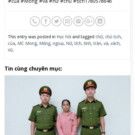
#của #Mong #và #nữ #chủ #tịch1780578646
This entry was posted in
Học hỏi
and tagged
chữ
,
chủ tịch
,
của
,
MC Mong
,
Mộng
,
ngoại
,
Nữ
,
tích
,
tính
,
tràn
,
và
,
vách
,
Vũ
.
Tin cùng chuyên mục: