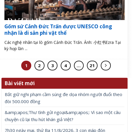
Gốm sứ Cảnh Đức Trấn được UNESCO công
nhận là di sản phi vật thể
Các nghệ nhân tại lò gốm Cảnh Đức Trấn. Ảnh: 小红书Ezra Tại
kỳ họp lần ...
1
2
3
4
…
21
Bài viết mới
Bắt giữ nghi phạm cầm súng đe dọa nhóm người đuổi theo
đòi 500.000 đồng
&amp;apos;Thư tình gửi ngoại&amp;apos;: Vì sao một câu
chuyện cũ lại thu hút khán giả Việt?
7h30 ngày mai, thứ Ba 11/8/2026, 3 con giáp đón