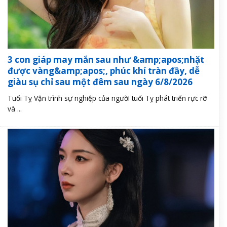
3 con giáp may mắn sau như &amp;apos;nhặt
được vàng&amp;apos;, phúc khí tràn đầy, dễ
giàu sụ chỉ sau một đêm sau ngày 6/8/2026
Tuổi Tỵ Vận trình sự nghiệp của người tuổi Tỵ phát triển rực rỡ
và ...