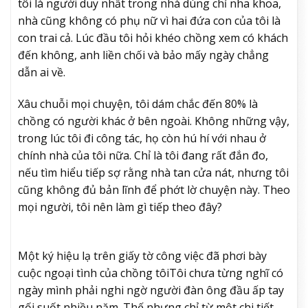
tôi là người duy nhất trong nhà dùng chỉ nha khoa,
nhà cũng không có phụ nữ vì hai đứa con của tôi là
con trai cả. Lúc đầu tôi hỏi khéo chồng xem có khách
đến không, anh liền chối và bảo mấy ngày chẳng
dẫn ai về.
Xâu chuỗi mọi chuyện, tôi dám chắc đến 80% là
chồng có người khác ở bên ngoài. Không những vậy,
trong lúc tôi đi công tác, họ còn hú hí với nhau ở
chính nhà của tôi nữa. Chỉ là tôi đang rất đắn đo,
nếu tìm hiểu tiếp sợ rằng nhà tan cửa nát, nhưng tôi
cũng không đủ bản lĩnh để phớt lờ chuyện này. Theo
mọi người, tôi nên làm gì tiếp theo đây?
Một ký hiệu lạ trên giấy tờ công việc đã phơi bày
cuộc ngoại tình của chồng tôi
Tôi chưa từng nghĩ có
ngày mình phải nghi ngờ người đàn ông đầu ấp tay
gối suốt nhiều năm. Thế nhưng chỉ từ một chi tiết