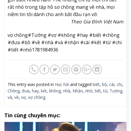
rất nhỏ trong tập hồ sơ chồng mang về nhà, mọi
niềm tin tôi dành cho anh bắt đầu rạn vỡ.
Theo Gia Đình Việt Nam
vợ chồng#Tưởng #vợ #không #hay #biết #chồng
#đưa #bồ #về #nhà #và #nhận #cái #kết #từ #chi
#tiết #nhỏ1781984936
This entry was posted in
Học hỏi
and tagged
biết
,
bộ
,
cái
,
chị
,
Chồng
,
đưa
,
hay
,
két
,
không
,
nhà
,
Nhận
,
nhớ
,
tiết
,
từ
,
Tường
,
và
,
về
,
vợ
,
vợ chồng
.
Tin cùng chuyên mục: