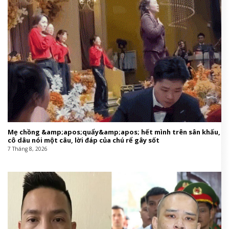
Mẹ chồng &amp;apos;quẩy&amp;apos; hết mình trên sân khấu,
cô dâu nói một câu, lời đáp của chú rể gây sốt
7 Tháng 8, 2026