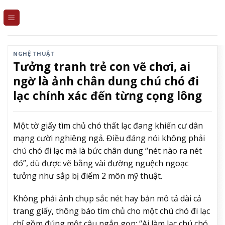
Skip
to
content
NGHỆ THUẬT
Tưởng tranh trẻ con vẽ chơi, ai
ngờ là ảnh chân dung chú chó đi
lạc chính xác đến từng cọng lông
Một tờ giấy tìm chủ chó thất lạc đang khiến cư dân
mạng cười nghiêng ngả. Điều đáng nói không phải
chú chó đi lạc mà là bức chân dung “nét nào ra nét
đó”, dù được vẽ bằng vài đường nguệch ngoạc
tưởng như sắp bị điểm 2 môn mỹ thuật.
Không phải ảnh chụp sắc nét hay bản mô tả dài cả
trang giấy, thông báo tìm chủ cho một chú chó đi lạc
chỉ gồm đúng một câu ngắn gọn: “Ai làm lạc chú chó