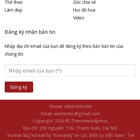
Thể thao
Góc chia sẻ
Làm đẹp
Học đồ họa
Video
Đăng ký nhận bản tin
Nhập địa chỉ email của bạn để đăng ký theo bản bản tin của
chúng tôi:
Phone: 0909.009.009
Email: webtintuc@gmail.com
Copyright 2026 © Themewordpress
Địa chỉ: 290 Nguyễn Trãi, Thanh Xuân, Hà Nội
"korean kbj​
"korean bj
"koreanbj​
"tin tức thời sự Việt Nam
"Tin