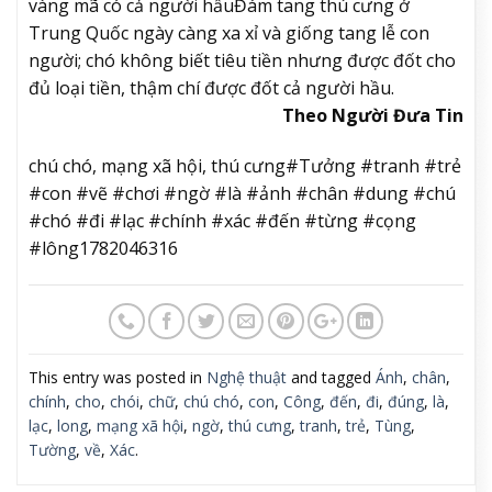
vàng mã có cả người hầu
Đám tang thú cưng ở
Trung Quốc ngày càng xa xỉ và giống tang lễ con
người; chó không biết tiêu tiền nhưng được đốt cho
đủ loại tiền, thậm chí được đốt cả người hầu.
Theo Người Đưa Tin
chú chó, mạng xã hội, thú cưng#Tưởng #tranh #trẻ
#con #vẽ #chơi #ngờ #là #ảnh #chân #dung #chú
#chó #đi #lạc #chính #xác #đến #từng #cọng
#lông1782046316
This entry was posted in
Nghệ thuật
and tagged
Ánh
,
chân
,
chính
,
cho
,
chói
,
chữ
,
chú chó
,
con
,
Công
,
đến
,
đi
,
đúng
,
là
,
lạc
,
long
,
mạng xã hội
,
ngờ
,
thú cưng
,
tranh
,
trẻ
,
Tùng
,
Tường
,
về
,
Xác
.