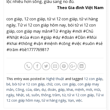
lộc nhiều hơn sông, giàu sang no đủ.
Theo Gia đình Việt Nam
con giáp, 12 con giáp, tử vi 12 con giáp, tử vi hàng
ngày, Tử vi 12 con giáp hôm nay, bói tử vi 12 con
giáp, con giáp may mắn#Tử #ngày #mới #Chủ
#Nhật #của #con #giáp #dự #đoán #Dần #Mùi
#khai #thông #vận #mệnh #công #việc #suôn #sẻ
#trăm #bề1777769817
This entry was posted in
Nghệ thuật
and tagged
12 con giáp
,
bé
,
bói tử vi 12 con giáp
,
chữ
,
con
,
con giáp
,
con giáp may
mắn
,
Công
,
của
,
dàn
,
dự
,
đoán
,
giáp
,
khai
,
mệnh
,
mới
,
mũi
,
ngày
,
Nhật
,
sẽ
,
suôn
,
thông
,
trầm
,
từ
,
tử vi 12 con giáp
,
Tử vi
12 con giáp hôm nay
,
tử vi hàng ngày
,
Vạn
,
việc
.