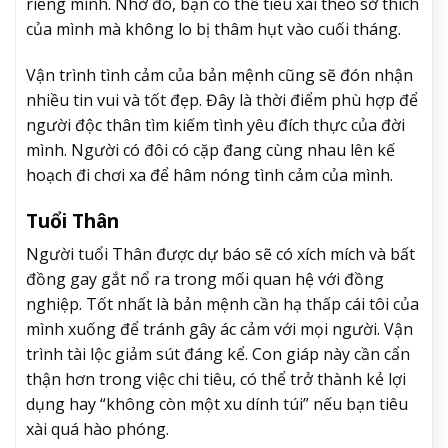
riêng mình. Nhờ đó, bạn có thể tiêu xài theo sở thích
của mình mà không lo bị thâm hụt vào cuối tháng.
Vận trình tình cảm của bản mệnh cũng sẽ đón nhận
nhiều tin vui và tốt đẹp. Đây là thời điểm phù hợp để
người độc thân tìm kiếm tình yêu đích thực của đời
mình. Người có đôi có cặp đang cùng nhau lên kế
hoạch đi chơi xa để hâm nóng tình cảm của mình.
Tuổi Thân
Người tuổi Thân được dự báo sẽ có xích mích và bất
đồng gay gắt nổ ra trong mối quan hệ với đồng
nghiệp. Tốt nhất là bản mệnh cần hạ thấp cái tôi của
mình xuống để tránh gây ác cảm với mọi người. Vận
trình tài lộc giảm sút đáng kể. Con giáp này cần cẩn
thận hơn trong việc chi tiêu, có thể trở thành kẻ lợi
dụng hay “không còn một xu dính túi” nếu bạn tiêu
xài quá hào phóng.