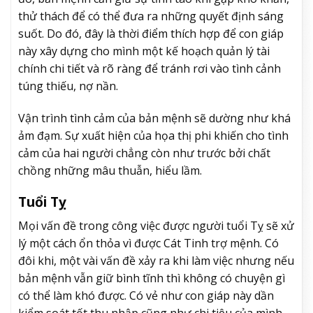
thử thách để có thể đưa ra những quyết định sáng
suốt. Do đó, đây là thời điểm thích hợp để con giáp
này xây dựng cho mình một kế hoạch quản lý tài
chính chi tiết và rõ ràng để tránh rơi vào tình cảnh
túng thiếu, nợ nần.
Vận trình tình cảm của bản mệnh sẽ dường như khá
ảm đạm. Sự xuất hiện của họa thị phi khiến cho tình
cảm của hai người chẳng còn như trước bởi chất
chồng những mâu thuẫn, hiểu lầm.
Tuổi Tỵ
Mọi vấn đề trong công việc được người tuổi Tỵ sẽ xử
lý một cách ổn thỏa vì được Cát Tinh trợ mệnh. Có
đôi khi, một vài vấn đề xảy ra khi làm việc nhưng nếu
bản mệnh vẫn giữ bình tĩnh thì không có chuyện gì
có thể làm khó được. Có vẻ như con giáp này dần
kiểm soát tốt thu nhập cũng như chi tiêu của mình