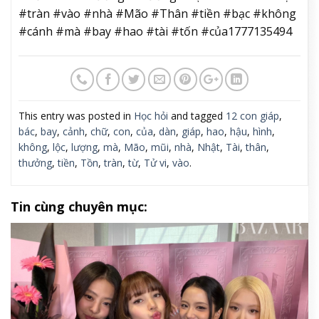
#tràn #vào #nhà #Mão #Thân #tiền #bạc #không
#cánh #mà #bay #hao #tài #tốn #của1777135494
This entry was posted in
Học hỏi
and tagged
12 con giáp
,
bác
,
bay
,
cảnh
,
chữ
,
con
,
của
,
dàn
,
giáp
,
hao
,
hậu
,
hình
,
không
,
lộc
,
lượng
,
mà
,
Mão
,
mũi
,
nhà
,
Nhật
,
Tài
,
thân
,
thưởng
,
tiền
,
Tồn
,
tràn
,
từ
,
Tử vi
,
vào
.
Tin cùng chuyên mục: