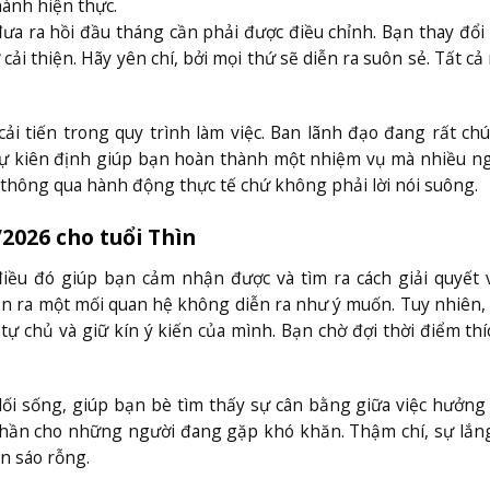
hành hiện thực.
ưa ra hồi đầu tháng cần phải được điều chỉnh. Bạn thay đổ
 cải thiện. Hãy yên chí, bởi mọi thứ sẽ diễn ra suôn sẻ. Tất c
ải tiến trong quy trình làm việc. Ban lãnh đạo đang rất ch
Sự kiên định giúp bạn hoàn thành một nhiệm vụ mà nhiều n
 thông qua hành động thực tế chứ không phải lời nói suông.
/2026 cho tuổi Thìn
 điều đó giúp bạn cảm nhận được và tìm ra cách giải quyết
n ra một mối quan hệ không diễn ra như ý muốn. Tuy nhiên, 
tự chủ và giữ kín ý kiến của mình. Bạn chờ đợi thời điểm th
lối sống, giúp bạn bè tìm thấy sự cân bằng giữa việc hưởng
h thần cho những người đang gặp khó khăn. Thậm chí, sự lắ
ên sáo rỗng.