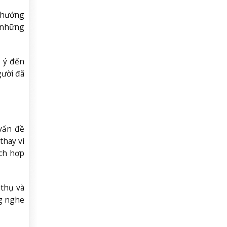
i hướng
ả những
ú ý đến
gười đã
 vấn đề
thay vì
ích hợp
 thụ và
ng nghe