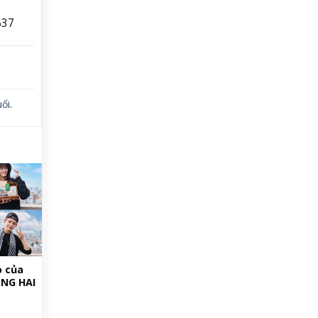
537
uổi
.
ỏ của
NG HAI