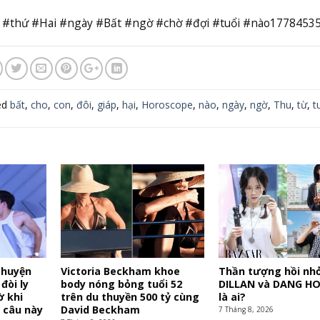
 #thứ #Hai #ngày #Bất #ngờ #chờ #đợi #tuổi #nào1778453
ed
bất
,
cho
,
con
,
đôi
,
giáp
,
hại
,
Horoscope
,
nào
,
ngày
,
ngờ
,
Thu
,
từ
,
t
chuyện
Victoria Beckham khoe
Thần tượng hồi nh
đòi ly
body nóng bỏng tuổi 52
DILLAN và DANG HO
ờ khi
trên du thuyền 500 tỷ cùng
là ai?
 câu này
David Beckham
7 Tháng 8, 2026