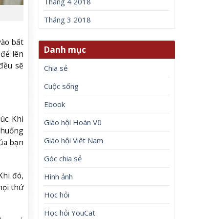
Tháng 4 2018
Tháng 3 2018
vào bất
Danh mục
 để lên
 đều sẽ
Chia sẻ
Cuộc sống
Ebook
úc. Khi
Giáo hội Hoàn Vũ
 huống
Giáo hội Việt Nam
của bạn
Góc chia sẻ
Khi đó,
Hình ảnh
mọi thứ
Học hỏi
Học hỏi YouCat