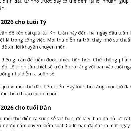
t định đầu tư nhỏ trước đây có thể đem lại lợi nhuận, giúp
ân.
/2026 cho tuổi Tý
n đề kéo dài quá lâu. Khi tuần này đến, hai ngày đầu tuần 
t là trong công việc. Mọi thứ diễn ra trôi chảy nhờ sự chuẩ
 để xin lời khuyên chuyên môn.
 điều gì cần để kiếm được nhiều tiền hơn. Chứ không phải 
đó. Lộ trình cần thiết sẽ trở nên rõ ràng với bạn vào cuối ng
ờng như diễn ra suôn sẻ.
quả vì mọi thứ dần tiến triển. Hãy luôn tin rằng mọi thứ đ
được thỏa thuận mình muốn.
/2026 cho tuổi Dần
i mọi thứ diễn ra suôn sẻ với bạn, đó là vì bạn đã nỗ lực rất
là người nắm quyền kiểm soát. Có lẽ bạn đã đặt ra một ngày