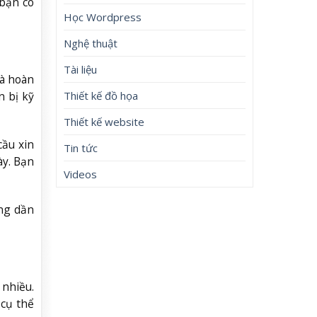
 bạn có
Học Wordpress
Nghệ thuật
Tài liệu
là hoàn
Thiết kế đồ họa
n bị kỹ
Thiết kế website
cầu xin
Tin tức
ày. Bạn
Videos
ang dần
 nhiều.
 cụ thể