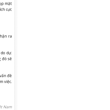
họp mặt
ích cực
nhận ra
 do dự.
g đó sẽ
 vấn đề
m việc.
iệt Nam