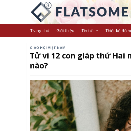
Skip
to
content
Trang chủ
Giới thiệu
Tin tức
Thiết kế đồ h
GIÁO HỘI VIỆT NAM
Tử vi 12 con giáp thứ Hai 
nào?