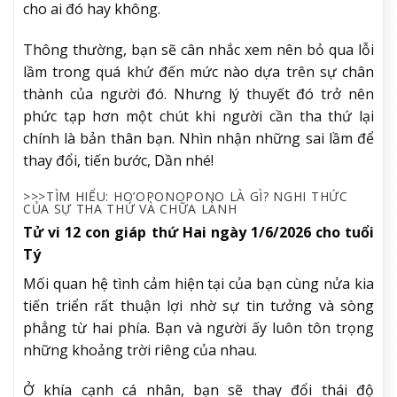
cho ai đó hay không.
Thông thường, bạn sẽ cân nhắc xem nên bỏ qua lỗi
lầm trong quá khứ đến mức nào dựa trên sự chân
thành của người đó. Nhưng lý thuyết đó trở nên
phức tạp hơn một chút khi người cần tha thứ lại
chính là bản thân bạn. Nhìn nhận những sai lầm để
thay đổi, tiến bước, Dần nhé!
>>>TÌM HIỂU: HO’OPONOPONO LÀ GÌ? NGHI THỨC
CỦA SỰ THA THỨ VÀ CHỮA LÀNH
Tử vi 12 con giáp thứ Hai ngày 1/6/2026 cho tuổi
Tý
Mối quan hệ tình cảm hiện tại của bạn cùng nửa kia
tiến triển rất thuận lợi nhờ sự tin tưởng và sòng
phẳng từ hai phía. Bạn và người ấy luôn tôn trọng
những khoảng trời riêng của nhau.
Ở khía cạnh cá nhân, bạn sẽ thay đổi thái độ