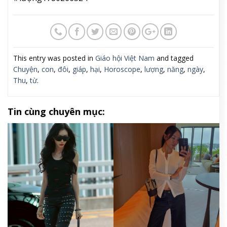
This entry was posted in
Giáo hội Việt Nam
and tagged
Chuyện
,
con
,
đôi
,
giáp
,
hại
,
Horoscope
,
lượng
,
năng
,
ngày
,
Thu
,
từ
.
Tin cùng chuyên mục: