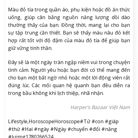
Màu đỏ tía trong quần áo, phụ kiện hoặc đồ ăn thức
uống, giúp cân bằng nguồn năng lượng dồi dào
thường thấy của bạn. Đồng thời, mang lại cho bạn
sự tập trung cần thiết. Bạn sẽ thấy màu nâu đỏ kết
hợp rất tốt với độ đậm của màu đỏ tía để giúp bạn
giữ vững tinh thần.
Đây sẽ là một ngày tràn ngập niềm vui trong chuyện
tình cảm. Người yêu hoặc bạn đời có thể mang đến
cho bạn một bất ngờ nhỏ hoặc một lời động viên rất
đúng lúc. Các mối quan hệ quanh bạn đều diễn ra
trong bầu không khí lịch thiệp, nhã nhặn.
Harper’s Bazaar Việt Nam
Lifestyle,HoroscopeHoroscope#Tử #con #giáp
#thứ #Hai #ngày #Ngày #chuyển #đổi #năng
#lượng1780266524