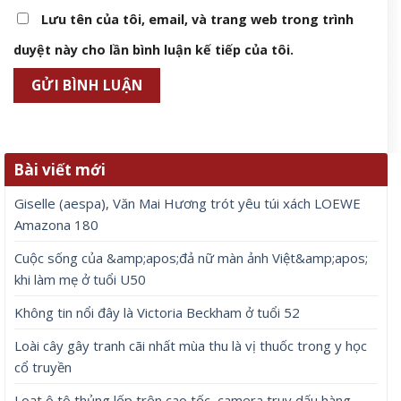
Lưu tên của tôi, email, và trang web trong trình
duyệt này cho lần bình luận kế tiếp của tôi.
Bài viết mới
Giselle (aespa), Văn Mai Hương trót yêu túi xách LOEWE
Amazona 180
Cuộc sống của &amp;apos;đả nữ màn ảnh Việt&amp;apos;
khi làm mẹ ở tuổi U50
Không tin nổi đây là Victoria Beckham ở tuổi 52
Loài cây gây tranh cãi nhất mùa thu là vị thuốc trong y học
cổ truyền
Loạt ô tô thủng lốp trên cao tốc, camera truy dấu hàng