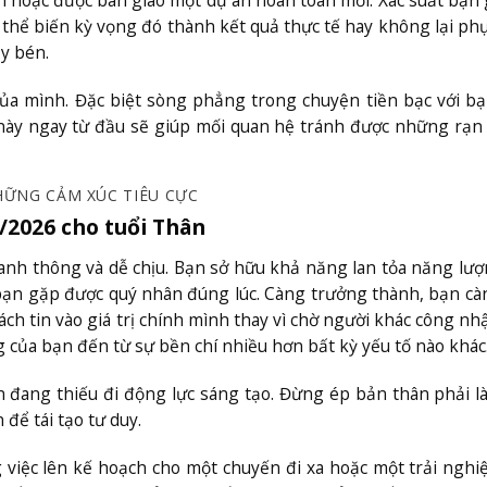
ận hoặc được bàn giao một dự án hoàn toàn mới. Xác suất bạn 
ó thể biến kỳ vọng đó thành kết quả thực tế hay không lại ph
y bén.
của mình. Đặc biệt sòng phẳng trong chuyện tiền bạc với b
i này ngay từ đầu sẽ giúp mối quan hệ tránh được những rạn
NHỮNG CẢM XÚC TIÊU CỰC
7/2026 cho tuổi Thân
nh thông và dễ chịu. Bạn sở hữu khả năng lan tỏa năng lượ
 bạn gặp được quý nhân đúng lúc. Càng trưởng thành, bạn cà
ách tin vào giá trị chính mình thay vì chờ người khác công nh
 của bạn đến từ sự bền chí nhiều hơn bất kỳ yếu tố nào khác
n đang thiếu đi động lực sáng tạo. Đừng ép bản thân phải l
để tái tạo tư duy.
g việc lên kế hoạch cho một chuyến đi xa hoặc một trải ngh