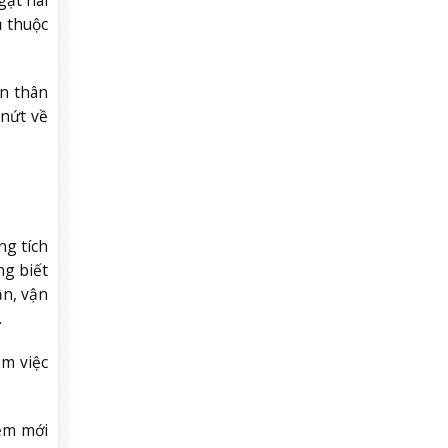
gặt hái
ụ thuộc
ạn thân
 nứt về
ng tích
ng biết
ận, vận
.
àm việc
iệm mới