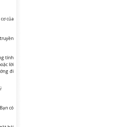
 cơ của
 truyền
ng tính
oặc lời
ướng đi
Ý
 Bạn có