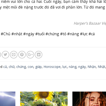
 niềm vui lớn cho cả hai. Cuối ngày, bạn cảm thấy khá hài l
ay mệt mỏi đè nặng trước đó đã vơi đi phần lớn. Từ đó mang 
Harper’s Bazaar V
 #Chủ #nhật #ngày #tuổi #chứng #tỏ #năng #lực #cá
ed
cả
,
chữ
,
chứng
,
con
,
giáp
,
Horoscope
,
lực
,
năng
,
ngày
,
Nhận
,
Nhật