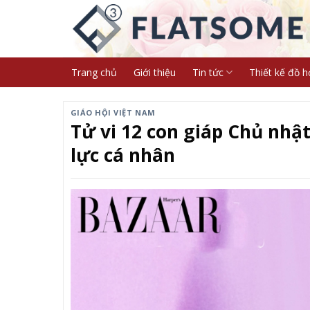
Skip
to
content
Trang chủ
Giới thiệu
Tin tức
Thiết kế đồ h
GIÁO HỘI VIỆT NAM
Tử vi 12 con giáp Chủ nhậ
lực cá nhân