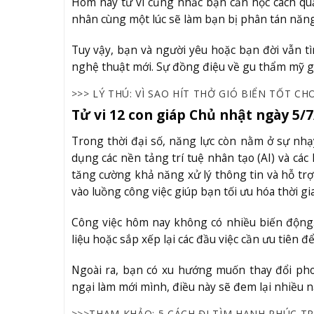
Hôm nay tử vi cũng nhắc bạn cần học cách quản
nhân cùng một lúc sẽ làm bạn bị phân tán năng
Tuy vậy, bạn và người yêu hoặc bạn đời vẫn t
nghệ thuật mới. Sự đồng điệu về gu thẩm mỹ giú
>>> LÝ THÚ: VÌ SAO HÍT THỞ GIÓ BIỂN TỐT C
Tử vi 12 con giáp Chủ nhật ngày 5/
Trong thời đại số, năng lực còn nằm ở sự nhạy
dụng các nền tảng trí tuệ nhân tạo (AI) và các
tăng cường khả năng xử lý thông tin và hỗ trợ 
vào luồng công việc giúp bạn tối ưu hóa thời gian
Công việc hôm nay không có nhiều biến động. S
liệu hoặc sắp xếp lại các đầu việc cần ưu tiên đ
Ngoài ra, bạn có xu hướng muốn thay đổi p
ngại làm mới mình, điều này sẽ đem lại nhiều n
>>>THAM KHẢO: 5 CÁCH ĐI TÌM HẠNH PHÚC 