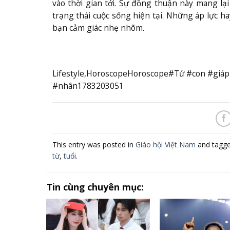
vào thời gian tới. Sự đồng thuận này mang lại
trạng thái cuộc sống hiện tại. Những áp lực h
bạn cảm giác nhẹ nhõm.
Lifestyle,HoroscopeHoroscope#Tử #con #giáp
#nhân1783203051
This entry was posted in
Giáo hội Việt Nam
and tagg
từ
,
tuổi
.
Tin cùng chuyên mục: