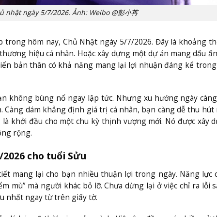
Chủ nhật ngày 5/7/2026. Ảnh: Weibo @彭小苒
áp trong hôm nay, Chủ Nhật ngày 5/7/2026. Đây là khoảng th
n thương hiệu cá nhân. Hoặc xây dựng một dự án mang dấu ấn
riển bản thân có khả năng mang lại lợi nhuận đáng kể tron
ác bạn không bùng nổ ngay lập tức. Nhưng xu hướng ngày cà
h. Càng dám khẳng định giá trị cá nhân, bạn càng dễ thu hú
ể là khởi đầu cho một chu kỳ thịnh vượng mới. Nó được xây 
ông rộng.
/2026 cho tuổi Sửu
tiết mang lại cho bạn nhiều thuận lợi trong ngày. Năng lực
mù” mà người khác bỏ lỡ. Chưa dừng lại ở việc chỉ ra lỗi s
u nhất ngay từ trên giấy tờ.