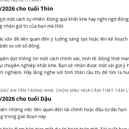
/2026 cho tuổi Thìn
ợi một cách tự nhiên. Đừng quá khắt khe hay nghi ngờ động
 nhận giá trị của bạn mà thôi.
ác vấn đề liên quan đến ý tưởng sáng tạo hoặc lên kế hoạch
iệt so với số đông.
uyền đạt thông tin một cách chính xác, tinh tế. Đồng thời ma
ự chuyên nghiệp khắt khe. Bạn sẽ nhận được một vài gợi ý h
inh nghiệm. Hãy lắng nghe với tinh thần cầu thị để tìm ra h
GIÁC AN YÊN TRONG NHÀ: CHỌN MÀU HOA CẮM THẬT TÂM L
/2026 cho tuổi Dậu
iện những việc liên quan đến tài chính hoặc đầu tư dài hạn.
ng trong giai đoạn này.