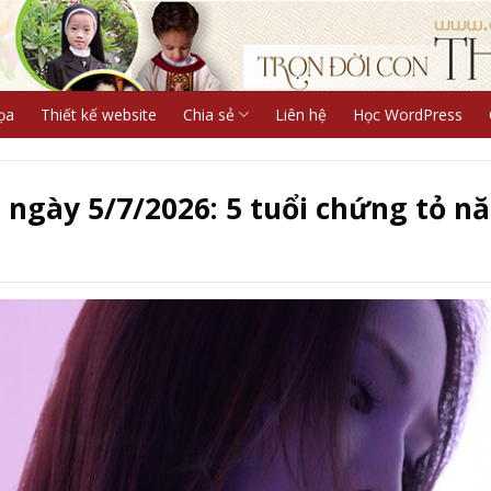
ọa
Thiết kế website
Chia sẻ
Liên hệ
Học WordPress
t ngày 5/7/2026: 5 tuổi chứng tỏ n