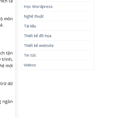
hích cá
Học Wordpress
.
Nghệ thuật
 bộ môn
ẻ.
Tài liệu
Thiết kế đồ họa
Thiết kế website
ách tận
Tin tức
 trình,
Videos
ghệ mới
 trữ dữ
g ngần