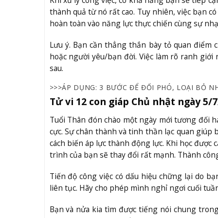
Khi xử lý công việc, có khả năng bạn sẽ tiếp c
thành quả từ nó rất cao. Tuy nhiên, việc bạn c
hoàn toàn vào năng lực thực chiến cùng sự nhạ
Lưu ý. Bạn cần thẳng thắn bày tỏ quan điểm 
hoặc người yêu/bạn đời. Việc làm rõ ranh giớ
sau.
>>>ÁP DỤNG:
3 BƯỚC ĐỂ ĐỐI PHÓ, LOẠI BỎ 
Tử vi 12 con giáp Chủ nhật ngày 5/
Tuổi Thân đón chào một ngày mới tương đối ha
cực. Sự chân thành và tinh thần lạc quan giúp
cách biến áp lực thành động lực. Khi học được c
trình của bạn sẽ thay đổi rất mạnh. Thành công
Tiến độ công việc có dấu hiệu chững lại do bạ
liên tục. Hãy cho phép mình nghỉ ngơi cuối tuần 
Bạn và nửa kia tìm được tiếng nói chung tron