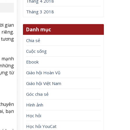
Tháng 4 2018
Tháng 3 2018
ời gian
Danh mục
 riêng.
g tương
Chia sẻ
Cuộc sống
ng mạnh
Ebook
t những
dựng từ
Giáo hội Hoàn Vũ
Giáo hội Việt Nam
Góc chia sẻ
 chuyên
Hình ảnh
ai, bạn
Học hỏi
Học hỏi YouCat