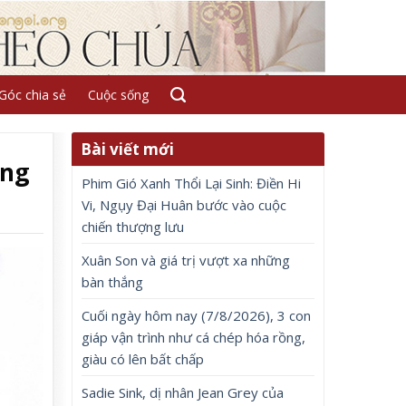
Góc chia sẻ
Cuộc sống
Bài viết mới
ăng
Phim Gió Xanh Thổi Lại Sinh: Điền Hi
Vi, Ngụy Đại Huân bước vào cuộc
chiến thượng lưu
Xuân Son và giá trị vượt xa những
bàn thắng
Cuối ngày hôm nay (7/8/2026), 3 con
giáp vận trình như cá chép hóa rồng,
giàu có lên bất chấp
Sadie Sink, dị nhân Jean Grey của