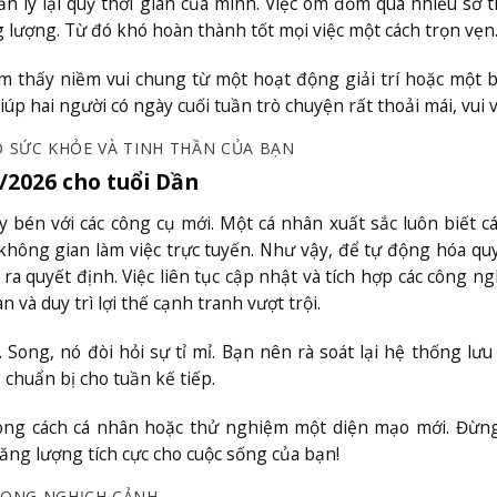
 lý lại quỹ thời gian của mình. Việc ôm đồm quá nhiều sở t
 lượng. Từ đó khó hoàn thành tốt mọi việc một cách trọn vẹn
ìm thấy niềm vui chung từ một hoạt động giải trí hoặc một
p hai người có ngày cuối tuần trò chuyện rất thoải mái, vui v
HO SỨC KHỎE VÀ TINH THẦN CỦA BẠN
7/2026 cho tuổi Dần
 bén với các công cụ mới. Một cá nhân xuất sắc luôn biết c
 không gian làm việc trực tuyến. Như vậy, để tự động hóa quy
ra quyết định. Việc liên tục cập nhật và tích hợp các công n
 và duy trì lợi thế cạnh tranh vượt trội.
ong, nó đòi hỏi sự tỉ mỉ. Bạn nên rà soát lại hệ thống lưu
ể chuẩn bị cho tuần kế tiếp.
hong cách cá nhân hoặc thử nghiệm một diện mạo mới. Đừn
ăng lượng tích cực cho cuộc sống của bạn!
TRONG NGHỊCH CẢNH