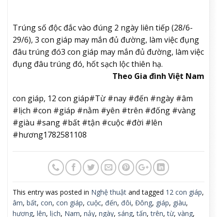
Trúng số độc đắc vào đúng 2 ngày liên tiếp (28/6-
29/6), 3 con giáp may mắn đủ đường, làm việc đụng
đâu trúng đó
3 con giáp may mắn đủ đường, làm việc
đụng đâu trúng đó, hốt sạch lộc thiên hạ.
Theo Gia đình Việt Nam
con giáp, 12 con giáp#Từ #nay #đến #ngày #âm
#lịch #con #giáp #nằm #yên #trên #đống #vàng
#giàu #sang #bất #tận #cuộc #đời #lên
#hương1782581108
This entry was posted in
Nghệ thuật
and tagged
12 con giáp
,
âm
,
bất
,
con
,
con giáp
,
cuộc
,
đến
,
đôi
,
Đông
,
giáp
,
giàu
,
hương
,
lên
,
lịch
,
Nam
,
nảy
,
ngày
,
sáng
,
tấn
,
trên
,
từ
,
vàng
,