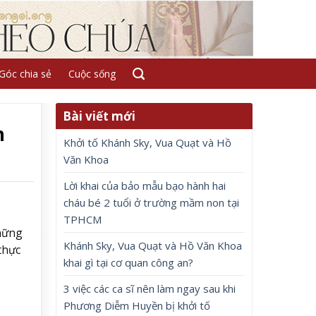
Góc chia sẻ
Cuộc sống
Bài viết mới
m
Khởi tố Khánh Sky, Vua Quạt và Hồ
Văn Khoa
Lời khai của bảo mẫu bạo hành hai
cháu bé 2 tuổi ở trường mầm non tại
TPHCM
những
Khánh Sky, Vua Quạt và Hồ Văn Khoa
thực
khai gì tại cơ quan công an?
3 việc các ca sĩ nên làm ngay sau khi
Phương Diễm Huyền bị khởi tố