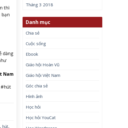
Tháng 3 2018
n thì
i bạn
Danh mục
Chia sẻ
Cuộc sống
dễ dàng
Ebook
như
Giáo hội Hoàn Vũ
ệt Nam
Giáo hội Việt Nam
Góc chia sẻ
 #hút
Hình ảnh
Học hỏi
Học hỏi YouCat
,
hút
,
Học Wordpress