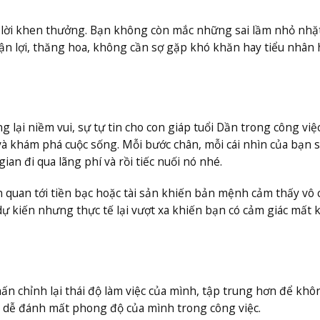
 lời khen thưởng. Bạn không còn mắc những sai lầm nhỏ nhặ
uận lợi, thăng hoa, không cần sợ gặp khó khăn hay tiểu nhân
lại niềm vui, sự tự tin cho con giáp tuổi Dần trong công việc
và khám phá cuộc sống. Mỗi bước chân, mỗi cái nhìn của bạn 
an đi qua lãng phí và rồi tiếc nuối nó nhé.
 quan tới tiền bạc hoặc tài sản khiến bản mệnh cảm thấy vô
 kiến nhưng thực tế lại vượt xa khiến bạn có cảm giác mất 
ấn chỉnh lại thái độ làm việc của mình, tập trung hơn để khô
 sẽ dễ đánh mất phong độ của mình trong công việc.