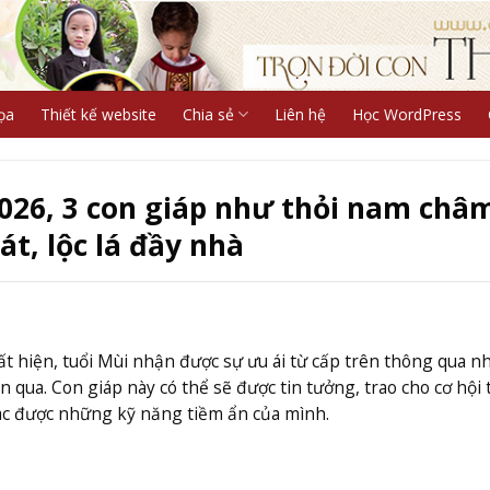
ọa
Thiết kế website
Chia sẻ
Liên hệ
Học WordPress
026, 3 con giáp như thỏi nam châ
át, lộc lá đầy nhà
t hiện, tuổi Mùi nhận được sự ưu ái từ cấp trên thông qua 
 qua. Con giáp này có thể sẽ được tin tưởng, trao cho cơ hội 
ác được những kỹ năng tiềm ẩn của mình.