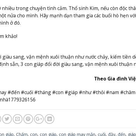
 nhiều trong chuyện tình cảm. Thổ sinh Kim, nếu còn độc thâ
 một nửa cho mình. Hãy mạnh dạn tham gia các buổi hò hẹn vớ
ình ở đó.
ham khảo!
i giàu sang, vận mệnh xuôi thuận như nước chảy, kiếm tiền 
định sẵn, 3 con giáp đổi đời giàu sang, vận mệnh xuôi thuận 
Theo Gia đình Vi
 #nay #đến #cuối #tháng #con #giáp #như #thỏi #nam #châm
 #nhà1779326156
on giáp
,
Chấm
,
con
,
con giáp
,
con giáp may mắn
,
cuối
,
đầy
,
đến
,
giáp