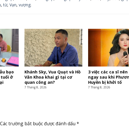
n
,
từ
,
Vạn
,
vượng
.
mẫu bạo
Khánh Sky, Vua Quạt và Hồ
3 việc các ca sĩ nên
 tuổi ở
Văn Khoa khai gì tại cơ
ngay sau khi Phươ
ại
quan công an?
Huyền bị khởi tố
7 Tháng 8, 2026
7 Tháng 8, 2026
Các trường bắt buộc được đánh dấu
*