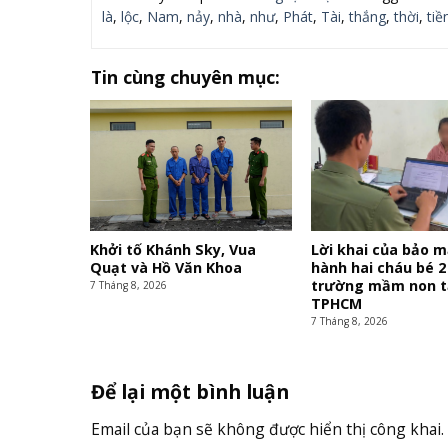
là
,
lộc
,
Nam
,
nảy
,
nhà
,
như
,
Phát
,
Tài
,
thắng
,
thời
,
tiề
Tin cùng chuyên mục:
Khởi tố Khánh Sky, Vua
Lời khai của bảo 
Quạt và Hồ Văn Khoa
hành hai cháu bé 2
trường mầm non t
7 Tháng 8, 2026
TPHCM
7 Tháng 8, 2026
Để lại một bình luận
Email của bạn sẽ không được hiển thị công khai.