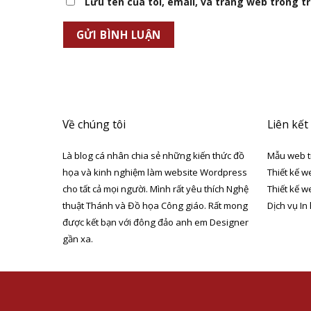
Lưu tên của tôi, email, và trang web trong trì
Về chúng tôi
Liên kết
Là blog cá nhân chia sẻ những kiến thức đồ
Mẫu web t
họa và kinh nghiệm làm website Wordpress
Thiết kế w
cho tất cả mọi người. Mình rất yêu thích Nghệ
Thiết kế w
thuật Thánh và Đồ họa Công giáo. Rất mong
Dịch vụ In
được kết bạn với đông đảo anh em Designer
gần xa.