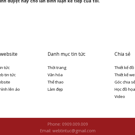
nh duyệt này cho lần bình luận kế tiếp của tôi.
 website
Danh mục tin tức
Chia sẻ
in tức
Thời trang
Thiết kế đồ
eb tin tức
Văn hóa
Thiết kế we
ebsite
Thể thao
Góc chia s
 hình lên áo
Làm đẹp
Học đồ họ
Video
Phone: 0909.009.009
Email: webtintuc@gmail.com