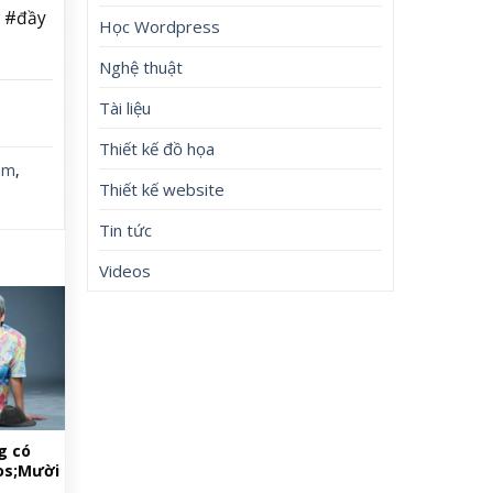
á #đầy
Học Wordpress
Nghệ thuật
Tài liệu
Thiết kế đồ họa
am
,
Thiết kế website
Tin tức
Videos
g có
os;Mười