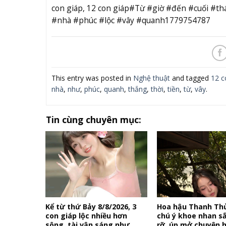
con giáp, 12 con giáp#Từ #giờ #đến #cuối #t
#nhà #phúc #lộc #vây #quanh1779754787
This entry was posted in
Nghệ thuật
and tagged
12 c
nhà
,
như
,
phúc
,
quanh
,
thắng
,
thời
,
tiền
,
từ
,
vây
.
Tin cùng chuyên mục:
Kể từ thứ Bảy 8/8/2026, 3
Hoa hậu Thanh Th
con giáp lộc nhiều hơn
chú ý khoe nhan s
sông, tài vận sáng như
rỡ, úp mở chuyện 