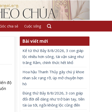
Góc chia sẻ
Cuộc sống
Bài viết mới
m
Kể từ thứ Bảy 8/8/2026, 3 con giáp
lộc nhiều hơn sông, tài vận sáng như
trăng Rằm, chính thức hết khổ
Hoa hậu Thanh Thủy gây chú ý khoe
nhan sắc rạng rỡ, úp mở chuyện hẹn
iến độ
hò
muốn
Đúng thứ Bảy 8/8/2026, 3 con giáp
đổi đời dễ dàng như trở bàn tay, tiền
tài ùa tới, ngồi không lộc cũng đến