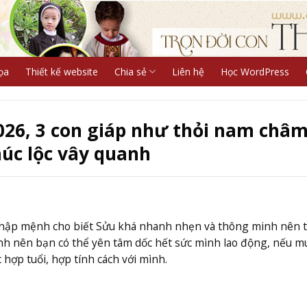
ọa
Thiết kế website
Chia sẻ
Liên hệ
Học WordPress
026, 3 con giáp như thỏi nam châ
phúc lộc vây quanh
nhập mệnh cho biết Sửu khá nhanh nhẹn và thông minh nên t
ịnh nên bạn có thể yên tâm dốc hết sức mình lao động, nếu 
c hợp tuổi, hợp tính cách với mình.