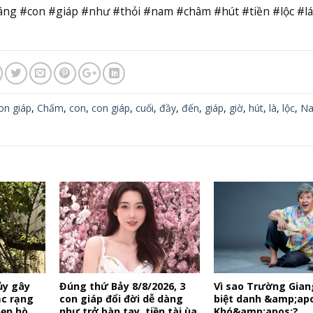
háng #con #giáp #như #thỏi #nam #châm #hút #tiền #lộc #l
on giáp
,
Chấm
,
con
,
con giáp
,
cuối
,
đầy
,
đến
,
giáp
,
giờ
,
hút
,
là
,
lộc
,
N
ủy gây
Đúng thứ Bảy 8/8/2026, 3
Vì sao Trường Gian
ắc rạng
con giáp đổi đời dễ dàng
biệt danh &amp;ap
hẹn hò
như trở bàn tay, tiền tài ùa
Khó&amp;apos;?