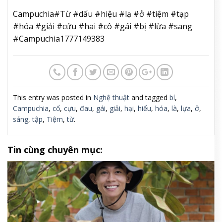
Campuchia#Từ #dấu #hiệu #lạ #ở #tiệm #tạp
#hóa #giải #cứu #hai #cô #gái #bị #lừa #sang
#Campuchia1777149383
This entry was posted in
Nghệ thuật
and tagged
bí
,
Campuchia
,
cổ
,
cựu
,
đau
,
gái
,
giải
,
hại
,
hiểu
,
hóa
,
là
,
lựa
,
ở
,
sáng
,
tập
,
Tiệm
,
từ
.
Tin cùng chuyên mục: