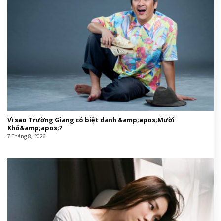
Vì sao Trường Giang có biệt danh &amp;apos;Mười
Khó&amp;apos;?
7 Tháng 8, 2026