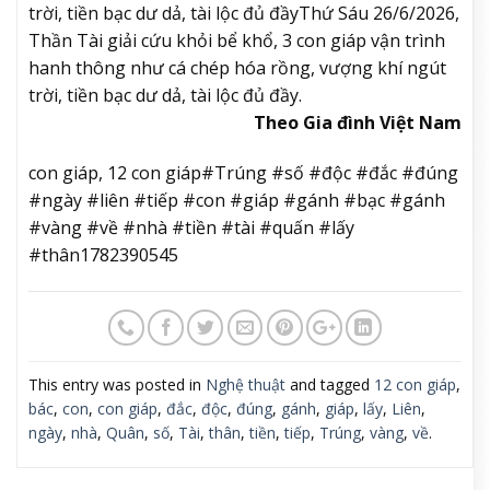
trời, tiền bạc dư dả, tài lộc đủ đầy
Thứ Sáu 26/6/2026,
Thần Tài giải cứu khỏi bể khổ, 3 con giáp vận trình
hanh thông như cá chép hóa rồng, vượng khí ngút
trời, tiền bạc dư dả, tài lộc đủ đầy.
Theo Gia đình Việt Nam
con giáp, 12 con giáp#Trúng #số #độc #đắc #đúng
#ngày #liên #tiếp #con #giáp #gánh #bạc #gánh
#vàng #về #nhà #tiền #tài #quấn #lấy
#thân1782390545
This entry was posted in
Nghệ thuật
and tagged
12 con giáp
,
bác
,
con
,
con giáp
,
đắc
,
độc
,
đúng
,
gánh
,
giáp
,
lấy
,
Liên
,
ngày
,
nhà
,
Quân
,
số
,
Tài
,
thân
,
tiền
,
tiếp
,
Trúng
,
vàng
,
về
.