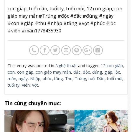
con giáp, tuổi dần, tuổi tỵ, tuổi mùi, 12 con giáp, con
giáp may mắn#Trúng #độc #đắc #đúng #ngày
#con #giáp #thu #nhập #tăng #vọt #phúc #lộc
#viên #mãn1778435930
This entry was posted in
Nghệ thuật
and tagged
12 con giáp
,
con
,
con giáp
,
con giáp may mắn
,
đắc
,
độc
,
đúng
,
giáp
,
lộc
,
mắn
,
ngày
,
Nhập
,
phúc
,
tăng
,
Thu
,
Trúng
,
tuổi Dần
,
tuổi mùi
,
tuổi tỵ
,
Viên
,
vọt
.
Tin cùng chuyên mục: