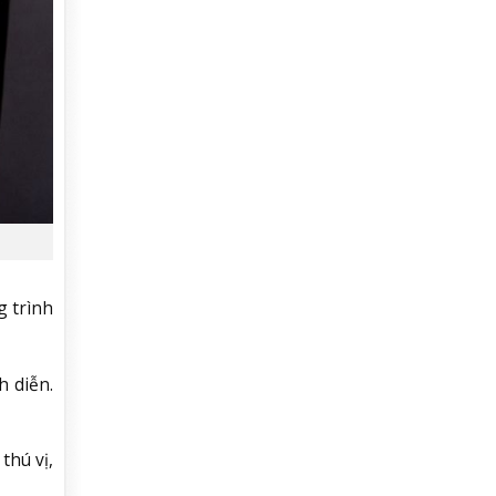
g trình
h diễn.
thú vị,