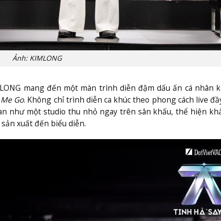
Ảnh: KIMLONG
MLONG mang đến một màn trình diễn đậm dấu ấn cá nhân kh
 Me Go
. Không chỉ trình diễn ca khúc theo phong cách live đ
ian như một studio thu nhỏ ngay trên sân khấu, thể hiện k
 sản xuất đến biểu diễn.