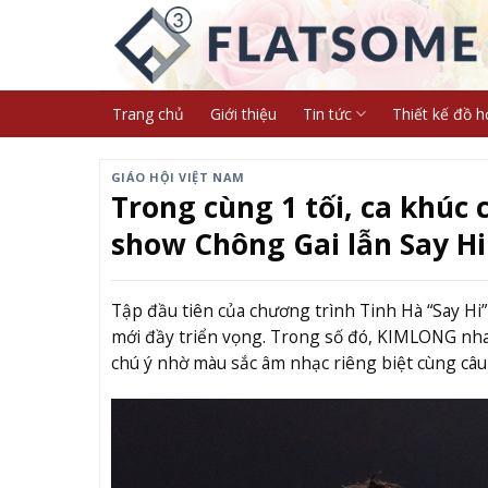
Skip
to
content
Trang chủ
Giới thiệu
Tin tức
Thiết kế đồ h
GIÁO HỘI VIỆT NAM
Trong cùng 1 tối, ca khúc
show Chông Gai lẫn Say Hi
Tập đầu tiên của chương trình Tinh Hà “Say Hi
mới đầy triển vọng. Trong số đó, KIMLONG nh
chú ý nhờ màu sắc âm nhạc riêng biệt cùng câ