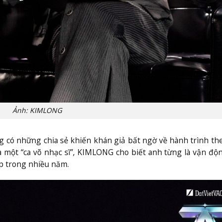
Ảnh: KIMLONG
 có những chia sẻ khiến khán giả bất ngờ về hành trình th
à một “ca võ nhạc sĩ”, KIMLONG cho biết anh từng là vận độ
p trong nhiều năm.