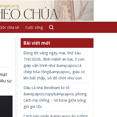
Góc chia sẻ
Cuộc sống
Bài viết mới
Đúng 6h sáng ngày mai, thứ Sáu
7/8/2026, định mệnh an bài, 3 con
giáp vận trình như &amp;apos;cá
chép hóa rồng&amp;apos;, giàu có
 mặt
lên bất chấp, số đỏ chót như son
iều sự
Dâu cả nhà Beckham bị tố
&amp;apos;copy&amp;apos; phong
cách mẹ chồng – Victoria giữa sóng
gió gia tộc
Cách nào ngăn &amp;apos;ảo tưởng