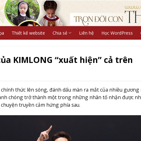
ọa
Thiết kế website
Chia sẻ
Liên hệ
Học WordPress
 của KIMLONG “xuất hiện” cả trên
” chính thức lên sóng, đánh dấu màn ra mắt của nhiều gương
anh chóng trở thành một trong những nhân tố nhận được nh
u chuyện truyền cảm hứng phía sau.