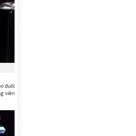
eo đuổi
ng viên