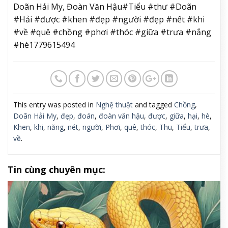
Doãn Hải My, Đoàn Văn Hậu#Tiểu #thư #Doãn
#Hải #được #khen #đẹp #người #đẹp #nết #khi
#về #quê #chồng #phơi #thóc #giữa #trưa #nắng
#hè1779615494
This entry was posted in
Nghệ thuật
and tagged
Chồng
,
Doãn Hải My
,
đẹp
,
đoán
,
đoàn văn hậu
,
được
,
giữa
,
hại
,
hè
,
Khen
,
khi
,
năng
,
nét
,
người
,
Phơi
,
quê
,
thóc
,
Thu
,
Tiểu
,
trưa
,
về
.
Tin cùng chuyên mục: