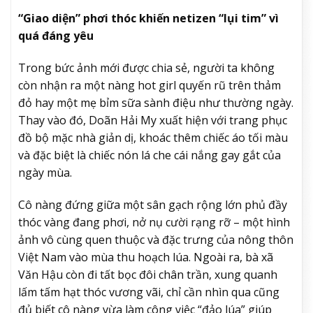
“Giao diện” phơi thóc khiến netizen “lụi tim” vì
quá đáng yêu
Trong bức ảnh mới được chia sẻ, người ta không
còn nhận ra một nàng hot girl quyến rũ trên thảm
đỏ hay một mẹ bỉm sữa sành điệu như thường ngày.
Thay vào đó, Doãn Hải My xuất hiện với trang phục
đồ bộ mặc nhà giản dị, khoác thêm chiếc áo tối màu
và đặc biệt là chiếc nón lá che cái nắng gay gắt của
ngày mùa.
Cô nàng đứng giữa một sân gạch rộng lớn phủ đầy
thóc vàng đang phơi, nở nụ cười rạng rỡ – một hình
ảnh vô cùng quen thuộc và đặc trưng của nông thôn
Việt Nam vào mùa thu hoạch lúa. Ngoài ra, bà xã
Văn Hậu còn đi tất bọc đôi chân trần, xung quanh
lấm tấm hạt thóc vương vãi, chỉ cần nhìn qua cũng
đủ biết cô nàng vừa làm công việc “đảo lúa” giúp