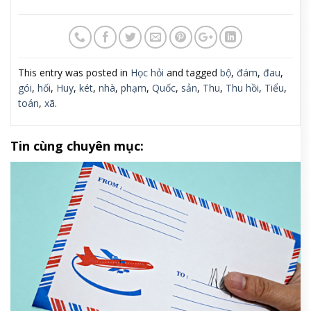
This entry was posted in
Học hỏi
and tagged
bộ
,
đám
,
đau
,
gói
,
hối
,
Huy
,
két
,
nhà
,
phạm
,
Quốc
,
sản
,
Thu
,
Thu hồi
,
Tiểu
,
toán
,
xã
.
Tin cùng chuyên mục: