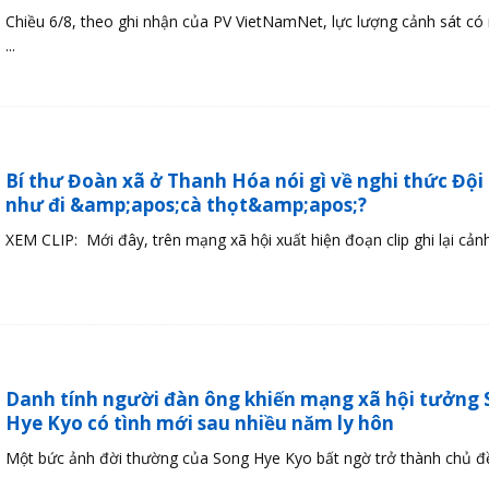
Chiều 6/8, theo ghi nhận của PV VietNamNet, lực lượng cảnh sát có 
...
Bí thư Đoàn xã ở Thanh Hóa nói gì về nghi thức Đội b
như đi &amp;apos;cà thọt&amp;apos;?
XEM CLIP: Mới đây, trên mạng xã hội xuất hiện đoạn clip ghi lại cảnh 
Danh tính người đàn ông khiến mạng xã hội tưởng
Hye Kyo có tình mới sau nhiều năm ly hôn
Một bức ảnh đời thường của Song Hye Kyo bất ngờ trở thành chủ đề 