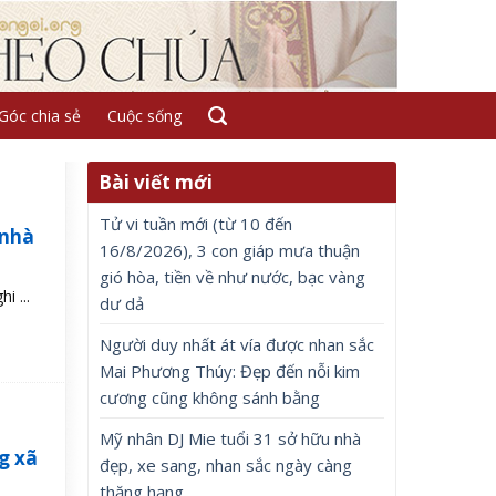
Góc chia sẻ
Cuộc sống
Bài viết mới
Tử vi tuần mới (từ 10 đến
 nhà
16/8/2026), 3 con giáp mưa thuận
gió hòa, tiền về như nước, bạc vàng
i ...
dư dả
Người duy nhất át vía được nhan sắc
Mai Phương Thúy: Đẹp đến nỗi kim
cương cũng không sánh bằng
Mỹ nhân DJ Mie tuổi 31 sở hữu nhà
g xã
đẹp, xe sang, nhan sắc ngày càng
thăng hạng