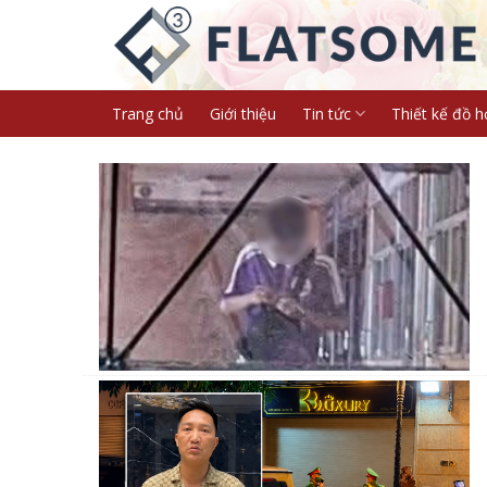
Skip
to
content
Trang chủ
Giới thiệu
Tin tức
Thiết kế đồ h