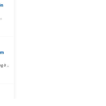
ên
..
ăm
 ở ...