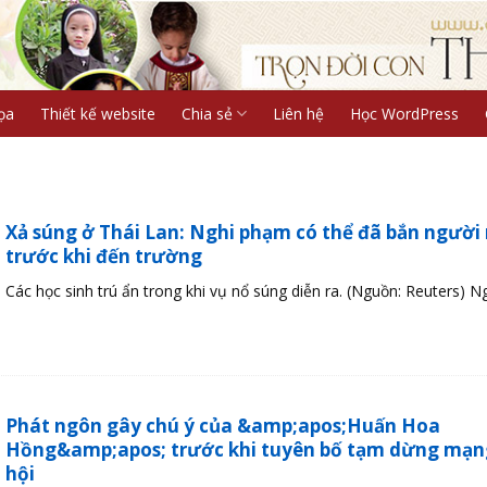
ọa
Thiết kế website
Chia sẻ
Liên hệ
Học WordPress
Xả súng ở Thái Lan: Nghi phạm có thể đã bắn người
trước khi đến trường
Các học sinh trú ẩn trong khi vụ nổ súng diễn ra. (Nguồn: Reuters) Ngh
Phát ngôn gây chú ý của &amp;apos;Huấn Hoa
Hồng&amp;apos; trước khi tuyên bố tạm dừng mạn
hội