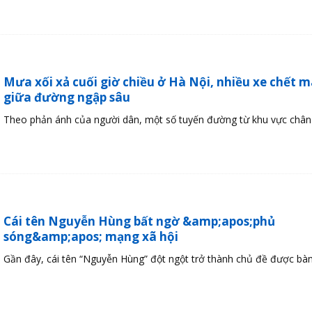
Mưa xối xả cuối giờ chiều ở Hà Nội, nhiều xe chết 
giữa đường ngập sâu
Theo phản ánh của người dân, một số tuyến đường từ khu vực chân c
Cái tên Nguyễn Hùng bất ngờ &amp;apos;phủ
sóng&amp;apos; mạng xã hội
Gần đây, cái tên “Nguyễn Hùng” đột ngột trở thành chủ đề được bàn 