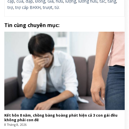
cặp
,
của
,
đạp
,
Đông
,
Giá
,
hữu
,
lượng
,
lương hưu
,
tắc
,
tăng
,
trợ
,
trợ cấp BHXH
,
trượt
,
từ
.
Tin cùng chuyên mục:
Kết hôn 8 năm, chồng bàng hoàng phát hiện cả 3 con gái đều
không phải con đẻ
8 Tháng 8, 2026