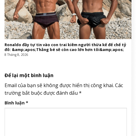
Ronaldo đầy tự tin vào con trai kiêm người thừa kế đế chế tỷ
đô: &amp;apos;Thằng bé sẽ còn cao lớn hơn tôi&amp;apos;
8 Tháng 8, 2026
Để lại một bình luận
Email của bạn sẽ không được hiển thị công khai.
Các
trường bắt buộc được đánh dấu
*
Bình luận
*