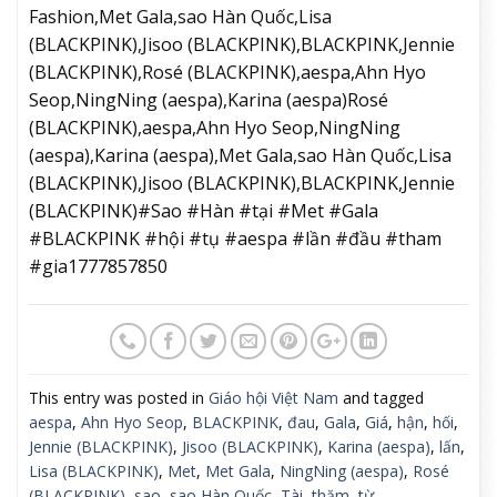
Fashion,Met Gala,sao Hàn Quốc,Lisa
(BLACKPINK),Jisoo (BLACKPINK),BLACKPINK,Jennie
(BLACKPINK),Rosé (BLACKPINK),aespa,Ahn Hyo
Seop,NingNing (aespa),Karina (aespa)Rosé
(BLACKPINK),aespa,Ahn Hyo Seop,NingNing
(aespa),Karina (aespa),Met Gala,sao Hàn Quốc,Lisa
(BLACKPINK),Jisoo (BLACKPINK),BLACKPINK,Jennie
(BLACKPINK)#Sao #Hàn #tại #Met #Gala
#BLACKPINK #hội #tụ #aespa #lần #đầu #tham
#gia1777857850
This entry was posted in
Giáo hội Việt Nam
and tagged
aespa
,
Ahn Hyo Seop
,
BLACKPINK
,
đau
,
Gala
,
Giá
,
hận
,
hối
,
Jennie (BLACKPINK)
,
Jisoo (BLACKPINK)
,
Karina (aespa)
,
lấn
,
Lisa (BLACKPINK)
,
Met
,
Met Gala
,
NingNing (aespa)
,
Rosé
(BLACKPINK)
,
sao
,
sao Hàn Quốc
,
Tài
,
thăm
,
từ
.