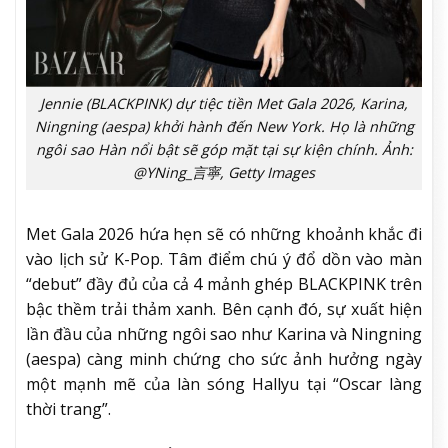
Jennie (BLACKPINK) dự tiệc tiền Met Gala 2026, Karina,
Ningning (aespa) khởi hành đến New York. Họ là những
ngôi sao Hàn nổi bật sẽ góp mặt tại sự kiện chính. Ảnh:
@YNing_言寧, Getty Images
Met Gala 2026 hứa hẹn sẽ có những khoảnh khắc đi
vào lịch sử K-Pop. Tâm điểm chú ý đổ dồn vào màn
“debut” đầy đủ của cả 4 mảnh ghép BLACKPINK trên
bậc thềm trải thảm xanh. Bên cạnh đó, sự xuất hiện
lần đầu của những ngôi sao như Karina và Ningning
(aespa) càng minh chứng cho sức ảnh hưởng ngày
một mạnh mẽ của làn sóng Hallyu tại “Oscar làng
thời trang”.