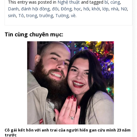
This entry was posted in
Nghệ thuật
and tagged
bí
,
cùng
,
Danh
,
đánh hội đồng
,
đôi
,
Đông
,
học
,
hối
,
khởi
,
lớp
,
nhà
,
Nữ
,
sinh
,
Tô
,
trong
,
trưởng
,
Tường
,
về
.
Tin cùng chuyên mục:
Cô gái kết hôn với anh trai của người hiến gan cứu mình 23 năm
trước