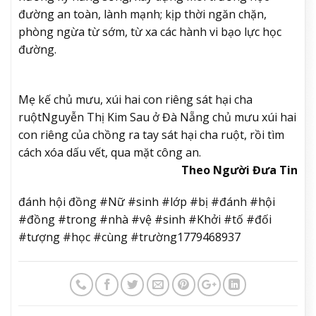
đường an toàn, lành mạnh; kịp thời ngăn chặn,
phòng ngừa từ sớm, từ xa các hành vi bạo lực học
đường.
Mẹ kế chủ mưu, xúi hai con riêng sát hại cha
ruột
Nguyễn Thị Kim Sau ở Đà Nẵng chủ mưu xúi hai
con riêng của chồng ra tay sát hại cha ruột, rồi tìm
cách xóa dấu vết, qua mặt công an.
Theo Người Đưa Tin
đánh hội đồng #Nữ #sinh #lớp #bị #đánh #hội
#đồng #trong #nhà #vệ #sinh #Khởi #tố #đối
#tượng #học #cùng #trường1779468937