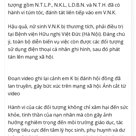
tượng gồm N.T.L.P., N.K.L, L.D.B.N. và N.T.H. đã có
hành vi túm tóc, đánh tát liên tiếp vào em V.N.K.
Hậu quả, nữ sinh V.N.K bị thương tích, phải điều trị
tại Bệnh viện Hữu nghị Việt Đức (Hà Nội). Đáng chú
ý, toàn bộ diễn biến vụ việc còn được các đối tượng
sử dụng điện thoại cá nhân ghi hình, sau đó phát
tán lên mạng xã hội.
Đoạn video ghi lại cảnh em K bị đánh hội đồng đã
lan truyền, gây bức xúc trên mạng xã hội. Ảnh cắt từ
video
Hành vi của các đối tượng không chỉ xâm hại đến sức
khỏe, tinh thần của nạn nhân mà còn gây ảnh
hưởng nghiêm trọng đến môi trường giáo dục, tác
động tiêu cực đến tâm lý học sinh, phụ huynh và dư